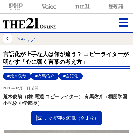
ME
NU
キャリア
言語化が上手な人は何が違う？ コピーライターが
明かす「心に響く言葉の考え方」
#荒木俊哉
#有馬佑介
#言語化
2026年02月09日 公開
荒木俊哉（[株]電通 コピーライター）,有馬佑介（桐朋学園
小学校 小学部長）
この記事の画像（全 1 枚）