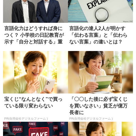
言語化力はどうすれば身に
言語化の達人2人が明かす
つく？ 小学校の日記教育が
「伝わる言葉」と「伝わら
示す「自分と対話する」重
ない言葉」の違いとは？
要性
宝くじ“なんとなく”で買っ
「〇〇した後に必ず宝くじ
ている限り変わらない
を買いなさい」貧乏が億万
長者に
PR(合同会社デジタルファーム )
PR(合同会社デジタルファーム )