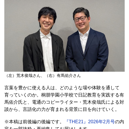
（左）荒木俊哉さん、（右）有馬佑介さん
言葉を豊かに使える人は、どのような場や体験を通して
育っていくのか。桐朋学園小学校で日記教育を実践する有
馬佑介氏と、電通のコピーライター・荒木俊哉氏による対
談から、言語化の力が育まれる背景に目を向けていく。
※本稿は前後編の後編です。
『THE21』2026年2月号
の内
容を一部抜粋・再編集してお届けします。