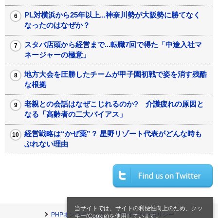
PL対横浜から25年以上...神奈川勢が大阪勢に勝てなく
なったのはなぜか？
スタバ店頭から経営まで...転職7回で得た「中途入社マ
ネージャーの極意」
地方大会を圧勝したチームが甲子園初戦で姿を消す残酷
な根拠
老親との会話はなぜこじれるのか? 介護疲れの原因と
なる「高齢者の二大バイアス」
経営戦略は“かぜ薬”？ 星野リゾート代表がどんな時も
ぶれない理由
当サイトでは、サイトの利便性向上のため、クッ
PHPオンラインとは
プライバシーポリシー
キー(Cookie)を使用しています。