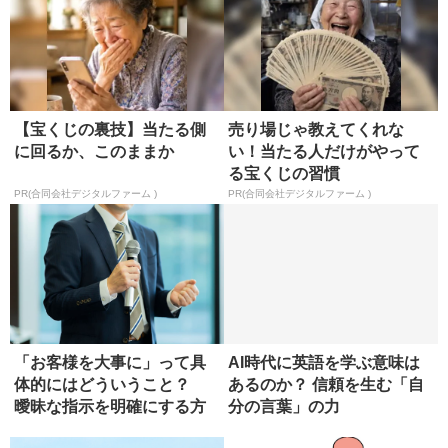
【宝くじの裏技】当たる側
売り場じゃ教えてくれな
に回るか、このままか
い！当たる人だけがやって
る宝くじの習慣
PR(合同会社デジタルファーム )
PR(合同会社デジタルファーム )
「お客様を大事に」って具
AI時代に英語を学ぶ意味は
体的にはどういうこと？
あるのか？ 信頼を生む「自
曖昧な指示を明確にする方
分の言葉」の力
法