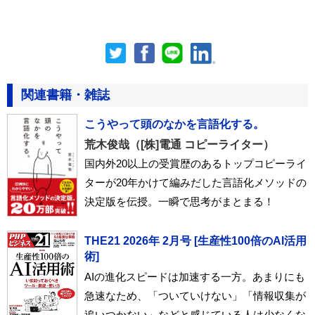
関連書籍・雑誌
こうやって頭のなかを言語化する。
荒木俊哉（[株]電通 コピーライター）
国内外20以上の受賞歴のあるトップコピーライ
ターが20年かけて編みだした言語化メソッドの
決定版を伝授。一瞬で思考がまとまる！
THE21 2026年 2月号 [生産性100倍のAI活用
術]
AIの進化スピードは加速する一方。あまりにも
急速なため、「ついていけない」「情報収集が
追いつかない」などと感じている人は少なくな