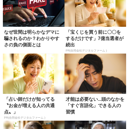
なぜ世間は明らかなデマに
「宝くじを買う前に〇〇を
騙されるのか？わかりやす
するだけです」7億当選者が
さの負の側面とは
続出
PR(合同会社デジタルファーム )
「占い師だけが知ってる
才能は必要ない...頭のなかを
〝お金が増える人の共通
「すぐ言語化」できる人の
点〟」
習慣
PR(合同会社デジタルファーム )