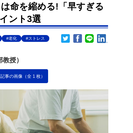
スは命を縮める!「早すぎる
イント3選
#老化
#ストレス
部教授）
記事の画像（全 1 枚）