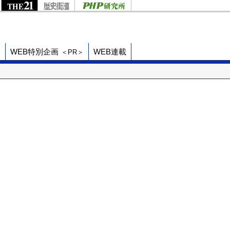
ド
WEB特別企画
WEB連載
＜PR＞