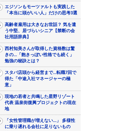
エジソンもモーツァルトも実践した
「本当に頭がいい人」だけの思考3選
高齢者雇用は大きなお世話？ 気を遣
う中堅、居づらいシニア【禁断の会
社用語辞典】
西村知美さんが取得した資格数は驚
きの...「飽きっぽい性格でも続く」
勉強の秘訣とは？
スタバ店頭から経営まで...転職7回で
得た「中途入社マネージャーの極
意」
現地の若者と共鳴した星野リゾート
代表 温泉街復興プロジェクトの現在
地
「女性管理職が増えない...」 多様性
に乗り遅れる会社に足りないもの