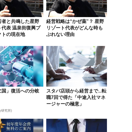
若者と共鳴した星野
経営戦略は“かぜ薬”？ 星野
ト代表 温泉街復興プ
リゾート代表がどんな時も
クトの現在地
ぶれない理由
立国」復活への分岐
スタバ店頭から経営まで...転
職7回で得た「中途入社マネ
ージャーの極意」
合研究所)