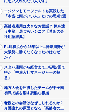
に思い入れのない人です」
エジソンもモーツァルトも実践した
「本当に頭がいい人」だけの思考3選
高齢者雇用は大きなお世話？ 気を遣
う中堅、居づらいシニア【禁断の会
社用語辞典】
PL対横浜から25年以上...神奈川勢が
大阪勢に勝てなくなったのはなぜ
か？
スタバ店頭から経営まで...転職7回で
得た「中途入社マネージャーの極
意」
地方大会を圧勝したチームが甲子園
初戦で姿を消す残酷な根拠
老親との会話はなぜこじれるのか?
介護疲れの原因となる「高齢者の二