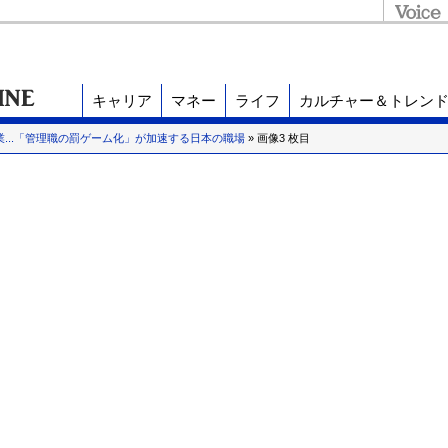
キャリア
マネー
ライフ
カルチャー＆トレン
業...「管理職の罰ゲーム化」が加速する日本の職場
» 画像3 枚目