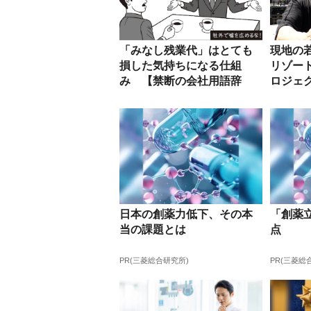
「みなし残業代」はとても
現地の
損した気持ちになる仕組
リゾー
み 【禁断の会社用語辞
ロジェ
典】
日本の創薬力低下、その本
「創薬
当の課題とは
点
PR(三菱総合研究所)
PR(三菱総