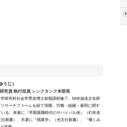
ゆうじ）
研究員 執行役員 シンクタンク本部長
学研究科社会学専攻博士前期課程修了。NHK放送文化研
グリサーチファームを経て現職。労働・組織・雇用に関す
ている。単著に『早期退職時代のサバイバル術』（幻冬舎
文社新書）、共著に『残業学』（光文社新書）、『働くみ
など多数。