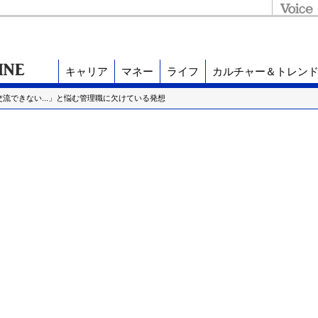
キャリア
マネー
ライフ
カルチャー＆トレン
交流できない...」と悩む管理職に欠けている発想