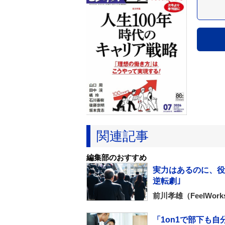
関連記事
編集部のおすすめ
実力はあるのに、役員
逆転劇｣
前川孝雄（FeelWo
「1on1で部下も