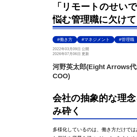
「リモートのせいで
悩む管理職に欠けて
#働き方
#マネジメント
#管理職
2022年03月09日 公開
2026年07月06日 更新
河野英太郎(Eight Arr
COO)
会社の抽象的な理念
み砕く
多様化しているのは、働き方だけでは