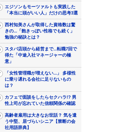
エジソンもモーツァルトも実践した
「本当に頭がいい人」だけの思考3選
西村知美さんが取得した資格数は驚
きの...「飽きっぽい性格でも続く」
勉強の秘訣とは？
スタバ店頭から経営まで...転職7回で
得た「中途入社マネージャーの極
意」
「女性管理職が増えない...」 多様性
に乗り遅れる会社に足りないもの
は？
カフェで面談をしたらセクハラ!? 男
性上司が忘れていた信頼関係の確認
高齢者雇用は大きなお世話？ 気を遣
う中堅、居づらいシニア【禁断の会
社用語辞典】