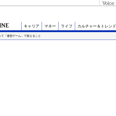
キャリア
マネー
ライフ
カルチャー＆トレン
って「連想ゲーム」で覚えること