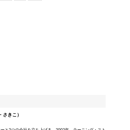
・さきこ）
ーと2つの会社を立ち上げる。2002年、ラーニング・スト