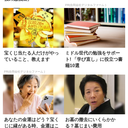
PR(合同会社デジタルファーム )
宝くじ当たる人だけがやっ
ミドル世代の勉強をサポー
ていること、教えます
ト! 「学び直し」に役立つ書
籍10選
PR(合同会社デジタルファーム )
あなたの金運はどう？宝く
お墓の撤去にいくらかか
じに縁がある時、金運はこ
る？墓じまい費用