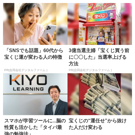
「SNSでも話題」60代から
3億当選主婦「宝くじ買う前
宝くじ運が変わる人の特徴
に〇〇した」当選率上げる
方法
PR(合同会社デジタルファーム )
PR(合同会社デジタルファーム )
スマホが学習ツールに...脳の
宝くじの“運任せ”から抜け
性質も活かした「タイパ最
た人だけ変わる
強の勉強法」