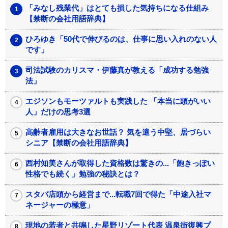
「みなし残業代」はとても損した気持ちになる仕組み
【禁断の会社用語辞典】
ひろゆき「50代で伸びるのは、仕事に思い入れのない人
です」
司法試験のカリスマ・伊藤真が教える「成功する勉強
法」
エジソンもモーツァルトも実践した 「本当に頭がいい
人」だけの思考3選
高齢者雇用は大きなお世話？ 気を遣う中堅、居づらい
シニア【禁断の会社用語辞典】
西村知美さんが取得した資格数は驚きの...「飽きっぽい
性格でも続く」勉強の秘訣とは？
スタバ店頭から経営まで...転職7回で得た「中途入社マ
ネージャーの極意」
現地の若者と共鳴した星野リゾート代表 温泉街復興プ