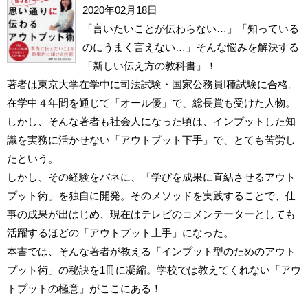
2020年02月18日
「言いたいことが伝わらない…」「知っている
のにうまく言えない…」そんな悩みを解決する
「新しい伝え方の教科書」！
著者は東京大学在学中に司法試験・国家公務員I種試験に合格。
在学中４年間を通じて「オール優」で、総長賞も受けた人物。
しかし、そんな著者も社会人になった頃は、インプットした知
識を実務に活かせない「アウトプット下手」で、とても苦労し
たという。
しかし、その経験をバネに、「学びを成果に直結させるアウト
プット術」を独自に開発。そのメソッドを実践することで、仕
事の成果が出はじめ、現在はテレビのコメンテーターとしても
活躍するほどの「アウトプット上手」になった。
本書では、そんな著者が教える「インプット型のためのアウト
プット術」の秘訣を1冊に凝縮。学校では教えてくれない「アウ
トプットの極意」がここにある！