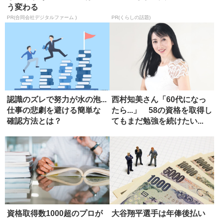
う変わる
PR(合同会社デジタルファーム )
PR(くらしの話題)
認識のズレで努力が水の泡...
西村知美さん「60代になっ
仕事の悲劇を避ける簡単な
たら...」 58の資格を取得し
確認方法とは？
てもまだ勉強を続けたい...
資格取得数1000超のプロが
大谷翔平選手は年俸後払い