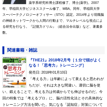
薬学系研究科博士課程修了、博士(薬学)。2007
年、早稲田大学ビジネススクール修了、MBA。同年、早稲田大学
スーパーテクノロジーオフィサー（STO）認定。2014年より現職脳
の神経ネットワークから人間の行動まで、マルチレベルな視点によ
る研究を行なう。『記憶力ドリル』（総合法令出版）など、著書多
数。
関連書籍・雑誌
『THE21』2018年2月号［１分で頭がよく
なる！「思考力」トレーニング］
発売日: 2018年01月10日
「考える力」は年齢によって衰えると思われが
ちだが、それは大きな間違い。適切に脳を使
い、鍛えることで、考える力は何歳からでも伸ばせるのだ。今
回の特集では「考えるプロ」に、脳の活性化法とその具体的な
トレーニング方法を聞いた。気になる「認知症」対策について