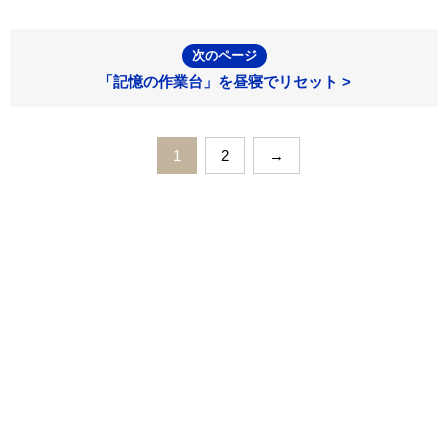
次のページ
「記憶の作業台」を昼寝でリセット >
1
2
→