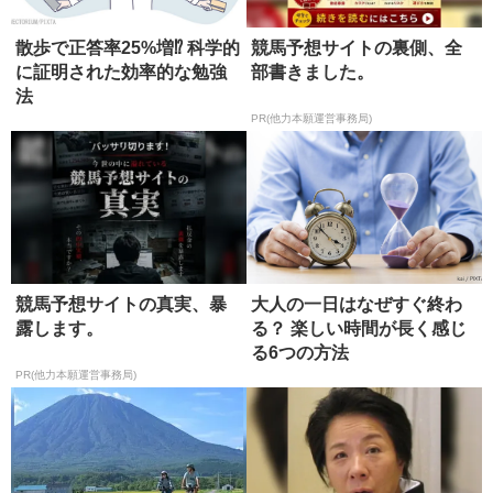
散歩で正答率25%増⁉ 科学的
競馬予想サイトの裏側、全
に証明された効率的な勉強
部書きました。
法
PR(他力本願運営事務局)
競馬予想サイトの真実、暴
大人の一日はなぜすぐ終わ
露します。
る？ 楽しい時間が長く感じ
る6つの方法
PR(他力本願運営事務局)