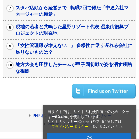
スタバ店頭から経営まで...転職7回で得た「中途入社マ
ネージャーの極意」
現地の若者と共鳴した星野リゾート代表 温泉街復興プ
ロジェクトの現在地
「女性管理職が増えない...」 多様性に乗り遅れる会社に
足りないものは？
地方大会を圧勝したチームが甲子園初戦で姿を消す残酷
な根拠
当サイトでは、サイトの利便性向上のため、クッ
PHPオンラインとは
プライバシーポリシー
キー(Cookie)を使用しています。
サイトのクッキー(Cookie)の使用に関しては、
Webサイトご利用にあたって
「
プライバシーポリシー
」をお読みください。
OK