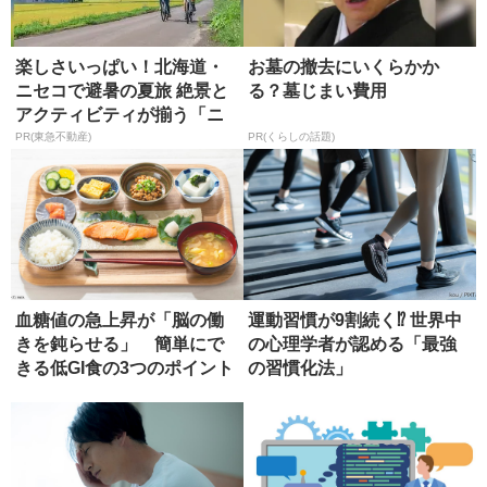
楽しさいっぱい！北海道・
お墓の撤去にいくらかか
ニセコで避暑の夏旅 絶景と
る？墓じまい費用
アクティビティが揃う「ニ
セコ東...
PR(東急不動産)
PR(くらしの話題)
血糖値の急上昇が「脳の働
運動習慣が9割続く⁉ 世界中
きを鈍らせる」 簡単にで
の心理学者が認める「最強
きる低GI食の3つのポイント
の習慣化法」