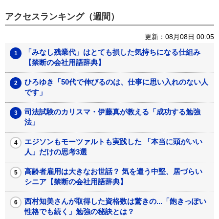
アクセスランキング（週間）
更新：08月08日 00:05
「みなし残業代」はとても損した気持ちになる仕組み
【禁断の会社用語辞典】
ひろゆき「50代で伸びるのは、仕事に思い入れのない人
です」
司法試験のカリスマ・伊藤真が教える「成功する勉強
法」
エジソンもモーツァルトも実践した 「本当に頭がいい
人」だけの思考3選
高齢者雇用は大きなお世話？ 気を遣う中堅、居づらい
シニア【禁断の会社用語辞典】
西村知美さんが取得した資格数は驚きの...「飽きっぽい
性格でも続く」勉強の秘訣とは？