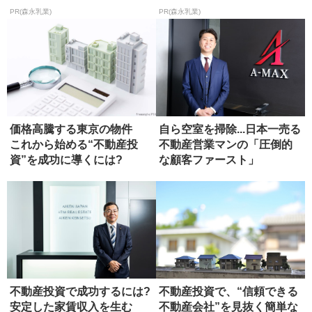
PR(森永乳業)
PR(森永乳業)
価格高騰する東京の物件
自ら空室を掃除...日本一売る
これから始める“不動産投
不動産営業マンの「圧倒的
資”を成功に導くには?
な顧客ファースト」
不動産投資で成功するには?
不動産投資で、“信頼できる
安定した家賃収入を生む
不動産会社”を見抜く簡単な