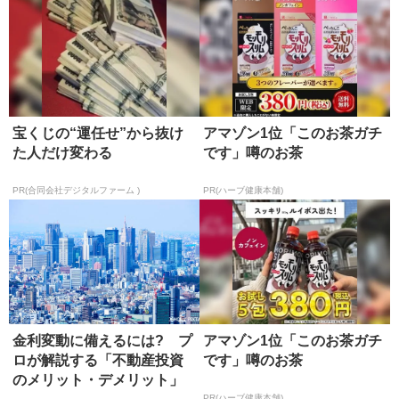
宝くじの“運任せ”から抜け
アマゾン1位「このお茶ガチ
た人だけ変わる
です」噂のお茶
PR(合同会社デジタルファーム )
PR(ハーブ健康本舗)
金利変動に備えるには? プ
アマゾン1位「このお茶ガチ
ロが解説する「不動産投資
です」噂のお茶
のメリット・デメリット」
PR(ハーブ健康本舗)