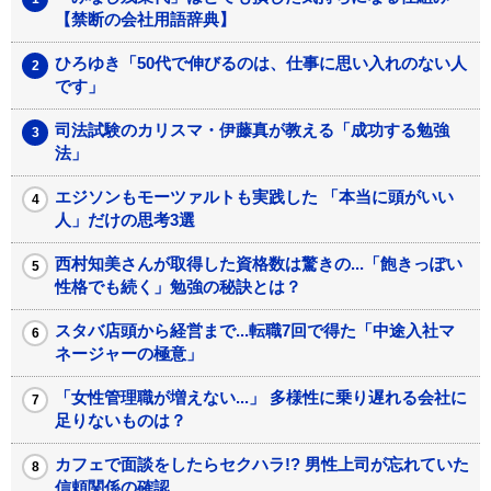
【禁断の会社用語辞典】
ひろゆき「50代で伸びるのは、仕事に思い入れのない人
です」
司法試験のカリスマ・伊藤真が教える「成功する勉強
法」
エジソンもモーツァルトも実践した 「本当に頭がいい
人」だけの思考3選
西村知美さんが取得した資格数は驚きの...「飽きっぽい
性格でも続く」勉強の秘訣とは？
スタバ店頭から経営まで...転職7回で得た「中途入社マ
ネージャーの極意」
「女性管理職が増えない...」 多様性に乗り遅れる会社に
足りないものは？
カフェで面談をしたらセクハラ!? 男性上司が忘れていた
信頼関係の確認