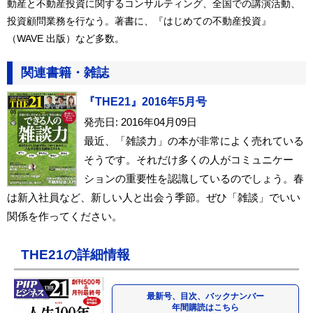
動産と不動産投資に関するコンサルティング、全国での講演活動、
投資顧問業務を行なう。著書に、『はじめての不動産投資』
（WAVE 出版）など多数。
関連書籍・雑誌
『THE21』2016年5月号
発売日: 2016年04月09日
最近、「雑談力」の本が非常によく売れている
そうです。それだけ多くの人がコミュニケー
ションの重要性を認識しているのでしょう。春
は新入社員など、新しい人と出会う季節。ぜひ「雑談」でいい
関係を作ってください。
THE21の詳細情報
最新号、目次、バックナンバー
年間購読はこちら