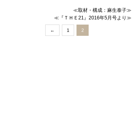
≪取材・構成：麻生泰子≫
≪『ＴＨＥ21』2016年5月号より≫
←
1
2