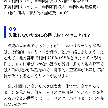
表面利回り（％）＝年間家賃収入÷物件価格×100
実質利回り（％）＝（年間家賃収入－年間の運用経費）
÷（物件価格＋購入時の諸経費）×100
Ｑ９
失敗しないために心得ておくべきことは？
投資の大原則ではありますが、「高いリターンを得るに
は、必然的に高いリスクが伴う」と肝に銘じましょう。た
とえば、地方都市で利回り10％や15％とうたっている物
件は、すぐに飛びつかないほうが賢明。多くの地方都市で
は人口の減少が深刻なので、将来的に空室率が上昇して家
賃が低下するというリスクがあります。
高い利回りと高いリスクは表裏一体です。高すぎるリ
ターンを見たら、何かしらリスクを内包していると裏を考
える。投資の世界では、ローリスク、ハイリターンは存在
しないのです。