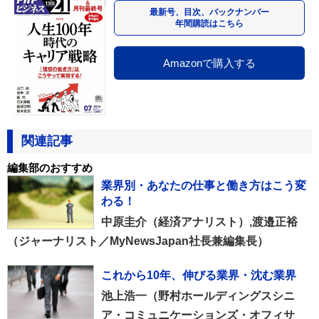
最新号、目次、バックナンバー
年間購読はこちら
Amazonで購入する
関連記事
編集部のおすすめ
業界別・あなたの仕事と働き方はこう変
わる！
中原圭介（経済アナリスト）,渡邉正裕
（ジャーナリスト／MyNewsJapan社長兼編集長）
これから10年、伸びる業界・沈む業界
池上浩一（野村ホールディングスシニ
ア・コミュニケーションズ・オフィサ