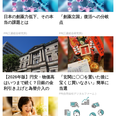
日本の創薬力低下、その本
「創薬立国」復活への分岐
当の課題とは
点
PR(三菱総合研究所)
PR(三菱総合研究所)
【2026年版】円安・物価高
「玄関に〇〇を置いた後に
はいつまで続く？日銀の金
宝くじ買いなさい」簡単に
利引き上げと為替介入の
当選
「限界...
PR(合同会社デジタルファーム )