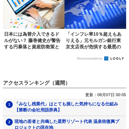
日本には為替介入できるド
「インフレ率10％超えもあ
ルがない？ 藤巻健史が警告
りえる」元モルガン銀行東
する円暴落と資産防衛策と
京支店長が危惧する最悪の
は
シナリ...
Recommended by
アクセスランキング（週間）
更新：08月07日 00:05
「みなし残業代」はとても損した気持ちになる仕組み
【禁断の会社用語辞典】
現地の若者と共鳴した星野リゾート代表 温泉街復興プ
ロジェクトの現在地