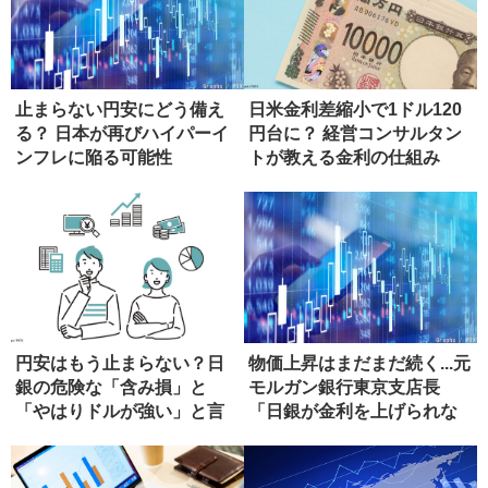
止まらない円安にどう備え
日米金利差縮小で1ドル120
る？ 日本が再びハイパーイ
円台に？ 経営コンサルタン
ンフレに陥る可能性
トが教える金利の仕組み
円安はもう止まらない？日
物価上昇はまだまだ続く...元
銀の危険な「含み損」と
モルガン銀行東京支店長
「やはりドルが強い」と言
「日銀が金利を上げられな
える根拠
い本...