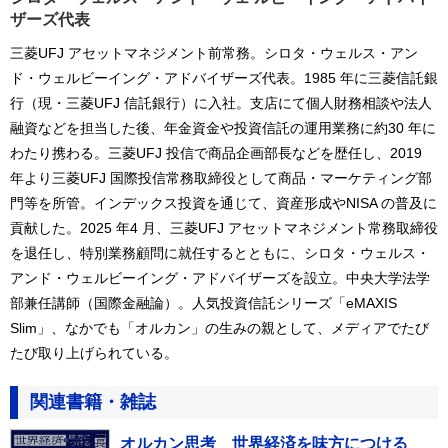
ザーズ代表
三菱UFJ アセットマネジメント前常務。シロタ・ウェルス・アン
ド・ウェルビーイング・アドバイザーズ代表。1985 年に三菱信託銀
行（現・三菱UFJ 信託銀行）に入社。支店にて個人財務相談や法人
融資などを担当した後、年金資金や投資信託の運用業務に約30 年に
わたり携わる。三菱UFJ 投信で商品企画部長などを歴任し、2019
年より三菱UFJ 国際投信常務取締役として商品・マーケティング部
門等を所管。インデックス投資を通じて、資産形成やNISA の普及に
貢献した。2025 年4 月、三菱UFJ アセットマネジメント常務取締役
を退任し、特別業務顧問に就任するとともに、シロタ・ウェルス・
アンド・ウェルビーイング・アドバイザーズを設立。中央大学法学
部兼任講師（国際金融論）。人気投資信託シリーズ「eMAXIS
Slim」、なかでも「オルカン」の生みの親として、メディアでたび
たび取り上げられている。
関連書籍・雑誌
オルカン思考 世界経済を味方につける