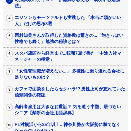
法」
エジソンもモーツァルトも実践した 「本当に頭がいい
人」だけの思考3選
西村知美さんが取得した資格数は驚きの...「飽きっぽい
性格でも続く」勉強の秘訣とは？
スタバ店頭から経営まで...転職7回で得た「中途入社マ
ネージャーの極意」
「女性管理職が増えない...」 多様性に乗り遅れる会社に
足りないものは？
カフェで面談をしたらセクハラ!? 男性上司が忘れていた
信頼関係の確認
高齢者雇用は大きなお世話？ 気を遣う中堅、居づらい
シニア【禁断の会社用語辞典】
PL対横浜から25年以上...神奈川勢が大阪勢に勝てなく
なったのはなぜか？