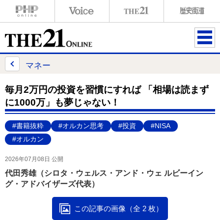
ME
NU
マネー
毎月2万円の投資を習慣にすれば 「相場は読まず
に1000万」も夢じゃない！
#書籍抜粋
#オルカン思考
#投資
#NISA
#オルカン
2026年07月08日 公開
代田秀雄（シロタ・ウェルス・アンド・ウェ ルビーイン
グ・アドバイザーズ代表）
この記事の画像（全 2 枚）