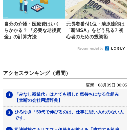
自分の介護・医療費はいく
元長者番付1位・清原達郎は
らかかる？ 「必要な老後資
「新NISA」をどう見る? 初
金」の計算方法
心者のための投資術
Recommended by
アクセスランキング（週間）
更新：08月09日 00:05
「みなし残業代」はとても損した気持ちになる仕組み
【禁断の会社用語辞典】
ひろゆき「50代で伸びるのは、仕事に思い入れのない人
です」
司法試験のカリスマ・伊藤真が教える「成功する勉強