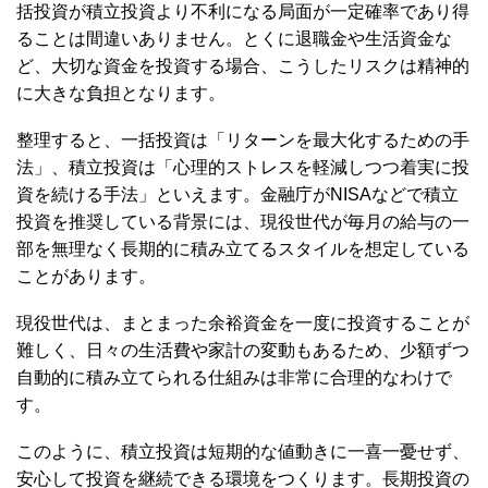
括投資が積立投資より不利になる局面が一定確率であり得
ることは間違いありません。とくに退職金や生活資金な
ど、大切な資金を投資する場合、こうしたリスクは精神的
に大きな負担となります。
整理すると、一括投資は「リターンを最大化するための手
法」、積立投資は「心理的ストレスを軽減しつつ着実に投
資を続ける手法」といえます。金融庁がNISAなどで積立
投資を推奨している背景には、現役世代が毎月の給与の一
部を無理なく長期的に積み立てるスタイルを想定している
ことがあります。
現役世代は、まとまった余裕資金を一度に投資することが
難しく、日々の生活費や家計の変動もあるため、少額ずつ
自動的に積み立てられる仕組みは非常に合理的なわけで
す。
このように、積立投資は短期的な値動きに一喜一憂せず、
安心して投資を継続できる環境をつくります。長期投資の