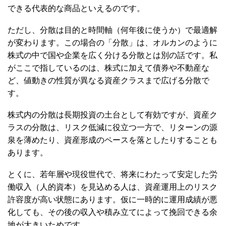
できる代表的な商品といえるのです。
ただし、分散は目的と時間軸（何年後に使うか）で最適解
が変わります。この場合の「分散」は、オルカンのように
株式の中で国や企業を広く分ける分散とは別の話です。私
がここで指しているのは、株式に加えて債券や不動産な
ど、値動きの性質が異なる資産クラスまで広げる分散で
す。
株式内の分散は長期投資の土台として有効ですが、資産ク
ラスの分散は、リスク低減に役立つ一方で、リターンの源
泉を薄めたり、資産形成のペースを落としたりすることも
あります。
とくに、若年層や現役世代で、将来にわたって安定した労
働収入（人的資本）を見込める人は、資産運用上のリスク
許容度が高い状態にあります。仮に一時的に運用成績が悪
化しても、その後の収入や積み立てによって挽回できる余
地が大きいためです。