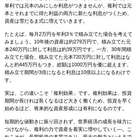
単利では元本のみにしか利息がつきませんが、複利では元
本とそれまでに得た利益の両方に新たな利息がつくため、
資産は雪だるま式に増えていきます。
たとえば、毎月2万円を年利3％で積み立てた場合を考えて
みましょう。10年後の資産は約279万円で、積み立てた元
本240万円に対して利息は約39万円です。一方、30年間積
み立てた場合、積み立てた元本720万円に対して利息はな
んと約445万円もつき、総額は1000万円を優に超えます。
積み立て期間が3倍になると利息は10倍以上になるわけで
す。
実は、この違いこそ「複利効果」です。複利効果は、投資
期間が長ければ長くなるほど大きく働くため、投資を早く
始めるほど、将来的な資産形成には有利になるのです。
短期的な値動きに振り回されず、世界経済の成長を味方に
つけながら、複利の力で資産を着実に増やしていく―。こ
れこそが、長期投資の本質であり、最大の魅力といえるで