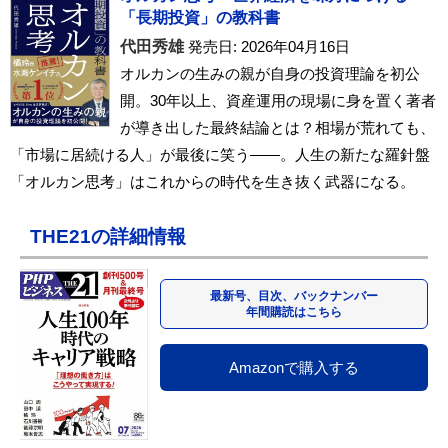
「長期投資」の教科書
代田秀雄
発売日: 2026年04月16日
オルカンの生みの親が自身の投資理論を初公
開。30年以上、資産運用の現場に身を置く著者
が導き出した最終結論とは？相場が荒れても、
「市場に居続ける人」が最後に笑う――。人生の新たな羅針盤
「オルカン思考」はこれからの時代を生き抜く武器になる。
THE21の詳細情報
最新号、目次、バックナンバー
年間購読はこちら
Amazonで購入する