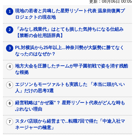
更新：08月06日 00:05
現地の若者と共鳴した星野リゾート代表 温泉街復興プ
ロジェクトの現在地
「みなし残業代」はとても損した気持ちになる仕組み
【禁断の会社用語辞典】
PL対横浜から25年以上...神奈川勢が大阪勢に勝てなく
なったのはなぜか？
地方大会を圧勝したチームが甲子園初戦で姿を消す残酷
な根拠
エジソンもモーツァルトも実践した 「本当に頭がいい
人」だけの思考3選
経営戦略は“かぜ薬”？ 星野リゾート代表がどんな時も
ぶれない理由
スタバ店頭から経営まで...転職7回で得た「中途入社マ
ネージャーの極意」