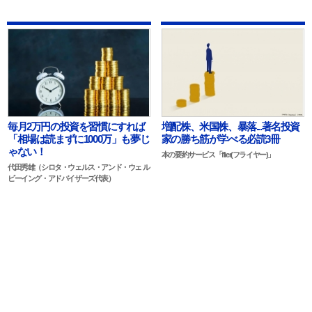
毎月2万円の投資を習慣にすれば
増配株、米国株、暴落...著名投資
「相場は読まずに1000万」も夢じ
家の勝ち筋が学べる必読3冊
ゃない！
本の要約サービス「flier(フライヤー)」
代田秀雄（シロタ・ウェルス・アンド・ウェ ル
ビーイング・アドバイザーズ代表）