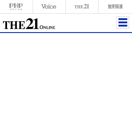
ME
NU