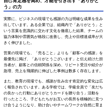
自己肯定感を高め、才能を引き出す「ありがと
う」の力
実際に、ビジネスの現場でも感謝の力は明確な成果を生み
出しています。ある企業では、組織内で「ありがとう」と
いう言葉を意識的に交わす文化を徹底した結果、チームの
協力体制や雰囲気が格段に改善し、売上や目標達成率が大
きく伸びました。
営業の現場でも、「売ること」よりも「顧客への感謝」を
最優先に掲げ、「ありがとうございます」と伝え続けた担
当者が、顧客との信頼関係を深め、リピート受注や紹介が
急増、売上を飛躍的に伸ばした事例は数多く存在します。
また、教育の現場でも、感謝が生み出す肯定的な変化は広
く報告されています。ある学校では、学級全員で「友だち
の良かった行動にありがとうカードを贈り合う」活動を
行ったところ、子どもたちがお互いの長所を積極的に見つ
け合うようになり、助け合いやチームワークが自然に育ま