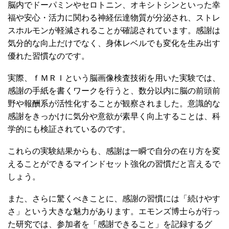
脳内でドーパミンやセロトニン、オキシトシンといった幸
福や安心・活力に関わる神経伝達物質が分泌され、ストレ
スホルモンが軽減されることが確認されています。感謝は
気分的な向上だけでなく、身体レベルでも変化を生み出す
優れた習慣なのです。
実際、ｆＭＲＩという脳画像検査技術を用いた実験では、
感謝の手紙を書くワークを行うと、数分以内に脳の前頭前
野や報酬系が活性化することが観察されました。意識的な
感謝をきっかけに気分や意欲が素早く向上することは、科
学的にも検証されているのです。
これらの実験結果からも、感謝は一瞬で自分の在り方を変
えることができるマインドセット強化の習慣だと言えるで
しょう。
また、さらに驚くべきことに、感謝の習慣には「続けやす
さ」という大きな魅力があります。エモンズ博士らが行っ
た研究では、参加者を「感謝できること」を記録するグ