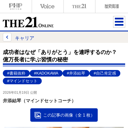
ME
NU
キャリア
成功者はなぜ「ありがとう」を連呼するのか？
億万長者に学ぶ習慣の秘密
#書籍抜粋
#KADOKAWA
#井添結琴
#自己肯定感
#マインドセット
2026年01月19日 公開
井添結琴（マインドセットコーチ）
この記事の画像（全 1 枚）