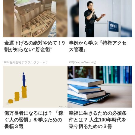
金運下げるの絶対やめて！9
事例から学ぶ『特権アクセ
割が知らない“貯金術”
ス管理』
PR(合同会社デジタルファーム )
PR(KeeperSecurity)
億万長者になるには？ 「稼
幸福に生きるための必須条
ぐ人の習慣」を学ぶための
件とは？ 人生100年時代を
書籍３選
乗り切るための３冊