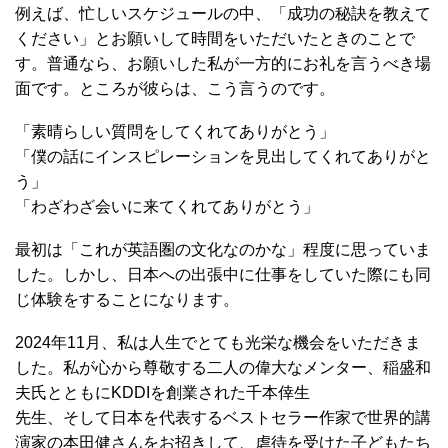
例えば、忙しいスケジュールの中、「成功の秘訣を教えて
ください」とお願いして時間をいただいたときのことで
す。普通なら、お願いした私が一方的にお礼を言うべき場
面です。ところが彼らは、こう言うのです。
「素晴らしい質問をしてくれてありがとう」
「僕の話にインスピレーションを見出してくれてありがと
う」
「わざわざ会いに来てくれてありがとう」
最初は「これが英語圏の文化なのかな」程度に思っていま
した。しかし、日本への出張中に仕事をしていた際にも同
じ体験をすることになります。
2024年11月、私は人生でとても光栄な機会をいただきま
した。私が心から尊敬する二人の偉大なメンター、稲盛和
夫氏とともにKDDIを創業された千本倖生
先生、そして日本を代表するベストセラー作家で世界的講
演家の本田健さんをお招きして、虐待を受けた子どもたち