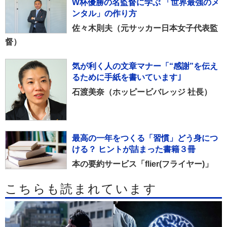
W杯優勝の名監督に学ぶ 「世界最強のメ
ンタル」の作り方
佐々木則夫（元サッカー日本女子代表監
督）
気が利く人の文章マナー「“感謝”を伝え
るために手紙を書いています｣
石渡美奈（ホッピービバレッジ 社長）
最高の一年をつくる「習慣」どう身につ
ける？ ヒントが詰まった書籍３冊
本の要約サービス「flier(フライヤー)」
こちらも読まれています