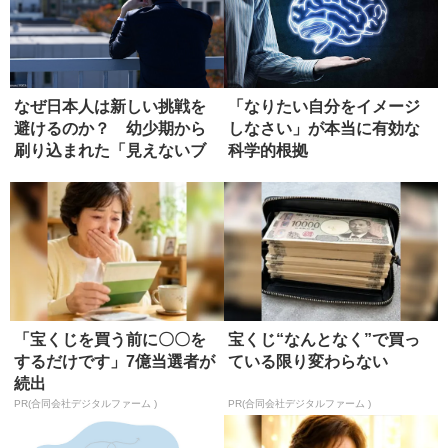
なぜ日本人は新しい挑戦を
「なりたい自分をイメージ
避けるのか？ 幼少期から
しなさい」が本当に有効な
刷り込まれた「見えないブ
科学的根拠
レーキ」...
「宝くじを買う前に〇〇を
宝くじ“なんとなく”で買っ
するだけです」7億当選者が
ている限り変わらない
続出
PR(合同会社デジタルファーム )
PR(合同会社デジタルファーム )