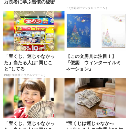
万長者に学ぶ習慣の秘密
PR(合同会社デジタルファーム )
「宝くじ、運じゃなかっ
【この文房具に注目！】
た」当たる人は“同じこ
『便箋 ウィンターイルミ
と”してる
ネーション』
（G.C.PRESS）
PR(合同会社デジタルファーム )
「宝くじ、運じゃなかっ
“宝くじは運じゃなかっ