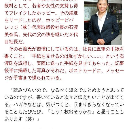
飲料として、若者や女性の支持も得
てブレイクしたホッピー。その躍進
をリードしたのが、ホッピービバ
レッジ〔株〕代表取締役社長の石渡
美奈氏。先代の父の跡を継いだ３代
目社長だ。
その石渡氏が習慣にしているのは、社員に直筆の手紙を
書くこと。「手紙を見せるのは恥ずかしい……」という石
渡氏を説得し、実際に送った手紙を見せてもらった。記事
後半に掲載した写真がそれだ。ポストカードに、メッセー
ジが手書きで綴られている。
「読みづらいので、なるべく短文でまとめようと思って
いるのですが、書いていると次々と伝えたいことが出てく
る。ハガキなどは、気がつくと、収まりきらなくなってい
ることもたびたび。『もう１枚出そうかな』と思うことも
あります（笑）」