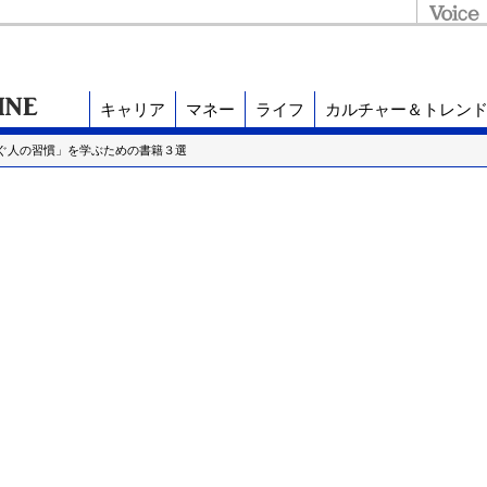
キャリア
マネー
ライフ
カルチャー＆トレン
稼ぐ人の習慣」を学ぶための書籍３選