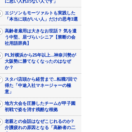
に思い入れのない人です」
エジソンもモーツァルトも実践した
「本当に頭がいい人」だけの思考3選
高齢者雇用は大きなお世話？ 気を遣
う中堅、居づらいシニア【禁断の会
社用語辞典】
PL対横浜から25年以上...神奈川勢が
大阪勢に勝てなくなったのはなぜ
か？
スタバ店頭から経営まで...転職7回で
得た「中途入社マネージャーの極
意」
地方大会を圧勝したチームが甲子園
初戦で姿を消す残酷な根拠
老親との会話はなぜこじれるのか?
介護疲れの原因となる「高齢者の二