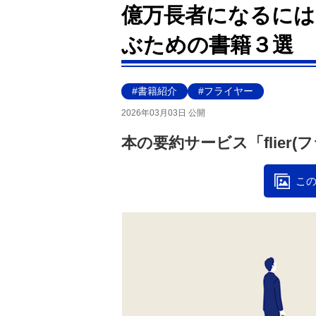
億万長者になるには
ぶための書籍３選
#書籍紹介
#フライヤー
2026年03月03日 公開
本の要約サービス「flier(
この