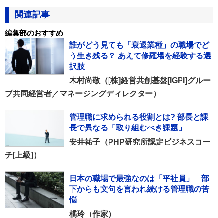
関連記事
編集部のおすすめ
誰がどう見ても「衰退業種」の職場でど
う生き残る？ あえて修羅場を経験する選
択肢
木村尚敬（[株]経営共創基盤[IGPI]グルー
プ共同経営者／マネージングディレクター）
管理職に求められる役割とは? 部長と課
長で異なる「取り組むべき課題」
安井祐子（PHP研究所認定ビジネスコー
チ[上級]）
日本の職場で最強なのは「平社員」 部
下からも文句を言われ続ける管理職の苦
悩
橘玲（作家）