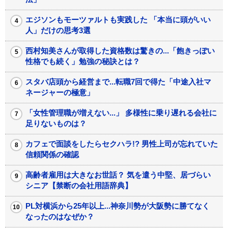
エジソンもモーツァルトも実践した 「本当に頭がいい
人」だけの思考3選
西村知美さんが取得した資格数は驚きの...「飽きっぽい
性格でも続く」勉強の秘訣とは？
スタバ店頭から経営まで...転職7回で得た「中途入社マ
ネージャーの極意」
「女性管理職が増えない...」 多様性に乗り遅れる会社に
足りないものは？
カフェで面談をしたらセクハラ!? 男性上司が忘れていた
信頼関係の確認
高齢者雇用は大きなお世話？ 気を遣う中堅、居づらい
シニア【禁断の会社用語辞典】
PL対横浜から25年以上...神奈川勢が大阪勢に勝てなく
なったのはなぜか？