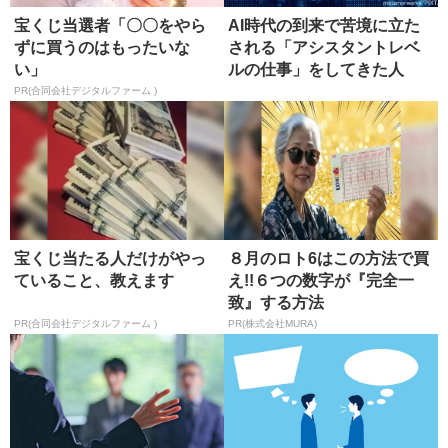
宝くじ当選者「〇〇をやら
AI時代の到来で苦境に立た
ずに買うのはもったいな
される「アシスタントレベ
い」
ルの仕事」をしてきた人
PR(合同会社デジタルファーム )
宝くじ当たる人だけがやっ
８月のロト6はこの方法で買
ていること、教えます
え!!６つの数字が『完全一
致』する方法
PR(合同会社デジタルファーム )
PR(株式会社MURA)