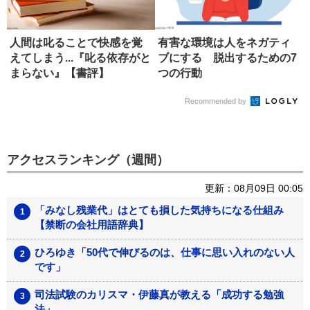
人間は叱ることで快感を覚
有害な環境は人をネガティ
えてしまう...『叱る依存がと
ブにする 脱出するための7
まらない』【書評】
つの行動
Recommended by
アクセスランキング（週間）
更新：08月09日 00:05
「みなし残業代」はとても損した気持ちになる仕組み
【禁断の会社用語辞典】
ひろゆき「50代で伸びるのは、仕事に思い入れのない人
です」
司法試験のカリスマ・伊藤真が教える「成功する勉強
法」