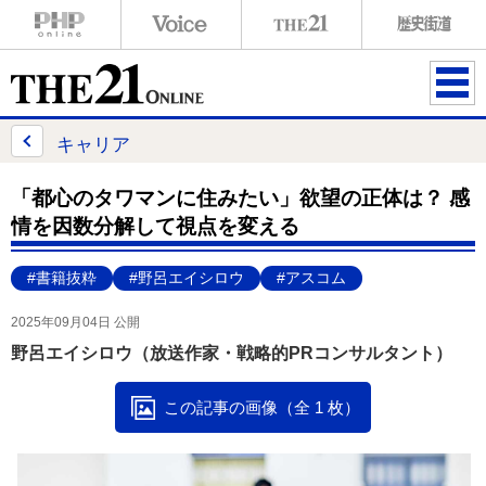
ME
NU
キャリア
「都心のタワマンに住みたい」欲望の正体は？ 感
情を因数分解して視点を変える
#書籍抜粋
#野呂エイシロウ
#アスコム
2025年09月04日 公開
野呂エイシロウ（放送作家・戦略的PRコンサルタント）
この記事の画像（全 1 枚）