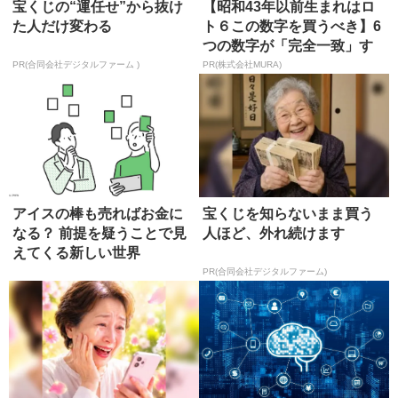
宝くじの“運任せ”から抜け
【昭和43年以前生まれはロ
た人だけ変わる
ト６この数字を買うべき】6
つの数字が「完全一致」す
る方...
PR(合同会社デジタルファーム )
PR(株式会社MURA)
アイスの棒も売ればお金に
宝くじを知らないまま買う
なる？ 前提を疑うことで見
人ほど、外れ続けます
えてくる新しい世界
PR(合同会社デジタルファーム)