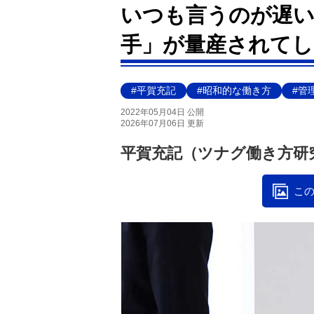
いつも言うのが遅い.
手」が量産されてし
#平賀充記
#昭和的な働き方
#管
2022年05月04日 公開
2026年07月06日 更新
平賀充記（ツナグ働き方研
この