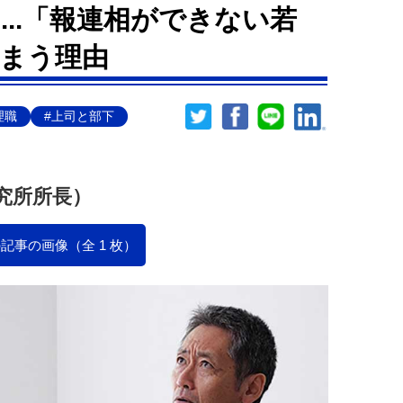
..「報連相ができない若
まう理由
理職
#上司と部下
究所所長）
記事の画像（全 1 枚）