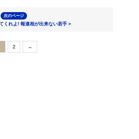
次のページ
来てくれよ! 報連相が出来ない若手 >
1
2
→