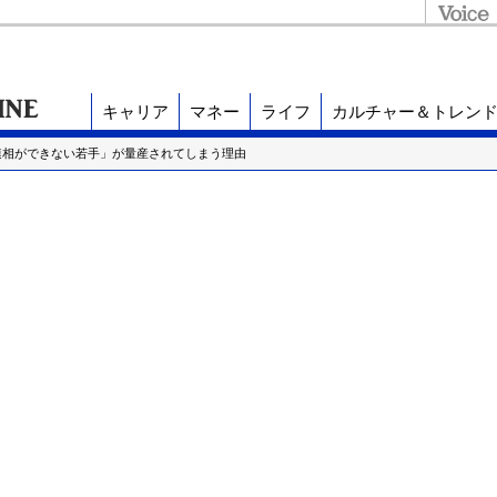
キャリア
マネー
ライフ
カルチャー＆トレン
「報連相ができない若手」が量産されてしまう理由