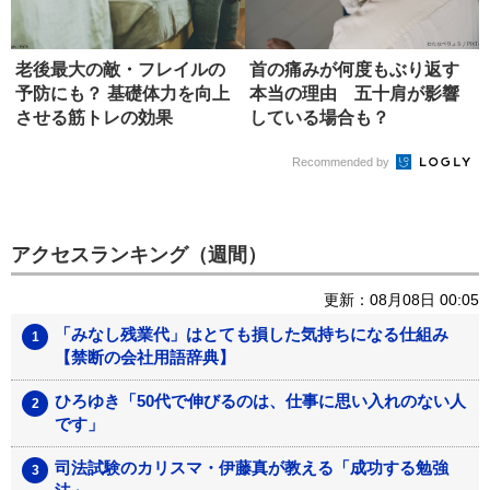
老後最大の敵・フレイルの
首の痛みが何度もぶり返す
予防にも？ 基礎体力を向上
本当の理由 五十肩が影響
させる筋トレの効果
している場合も？
Recommended by
アクセスランキング（週間）
更新：08月08日 00:05
「みなし残業代」はとても損した気持ちになる仕組み
【禁断の会社用語辞典】
ひろゆき「50代で伸びるのは、仕事に思い入れのない人
です」
司法試験のカリスマ・伊藤真が教える「成功する勉強