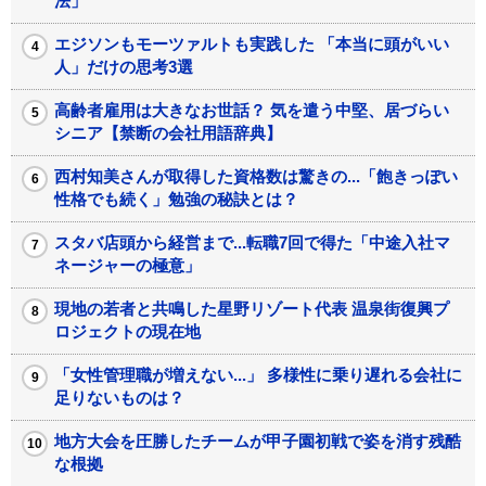
法」
エジソンもモーツァルトも実践した 「本当に頭がいい
人」だけの思考3選
高齢者雇用は大きなお世話？ 気を遣う中堅、居づらい
シニア【禁断の会社用語辞典】
西村知美さんが取得した資格数は驚きの...「飽きっぽい
性格でも続く」勉強の秘訣とは？
スタバ店頭から経営まで...転職7回で得た「中途入社マ
ネージャーの極意」
現地の若者と共鳴した星野リゾート代表 温泉街復興プ
ロジェクトの現在地
「女性管理職が増えない...」 多様性に乗り遅れる会社に
足りないものは？
地方大会を圧勝したチームが甲子園初戦で姿を消す残酷
な根拠