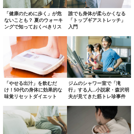
「健康のために歩く」が危
誰でも身体が柔らかくなる
ないことも？ 夏のウォーキ
「トップギアストレッチ」
ングで知っておくべきリス
入門
ク
「やせる出汁」を飲むだ
ジムのシャワー室で「滝
け！50代の身体に効果的な
行」する人...小説家・森沢明
味覚リセットダイエット
夫が見てきた筋トレ珍事件