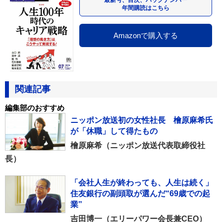
年間購読はこちら
Amazonで購入する
関連記事
編集部のおすすめ
ニッポン放送初の女性社長 檜原麻希氏
が「休職」して得たもの
檜原麻希（ニッポン放送代表取締役社
長）
「会社人生が終わっても、人生は続く」
住友銀行の副頭取が選んだ“69歳での起
業”
吉田博一（エリーパワー会長兼CEO）