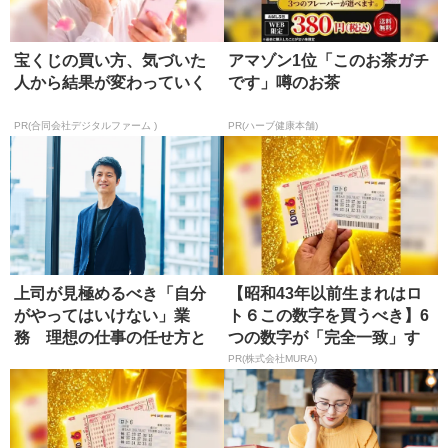
宝くじの買い方、気づいた
アマゾン1位「このお茶ガチ
人から結果が変わっていく
です」噂のお茶
PR(合同会社デジタルファーム )
PR(ハーブ健康本舗)
上司が見極めるべき「自分
【昭和43年以前生まれはロ
がやってはいけない」業
ト６この数字を買うべき】6
務 理想の仕事の任せ方と
つの数字が「完全一致」す
は?
る方...
PR(株式会社MURA)