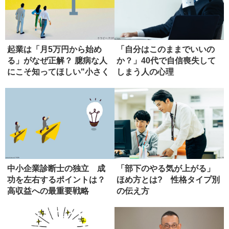
起業は「月5万円から始め
「自分はこのままでいいの
る」がなぜ正解？ 臆病な人
か？」40代で自信喪失して
にこそ知ってほしい"小さく
しまう人の心理
稼ぐ...
中小企業診断士の独立 成
「部下のやる気が上がる」
功を左右するポイントは？
ほめ方とは? 性格タイプ別
高収益への最重要戦略
の伝え方