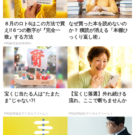
８月のロト6はこの方法で買
なぜ買った本を読めないの
え!!６つの数字が『完全一
か？ 積読が消える「本棚ひ
致』する方法
っくり返し術」
PR(株式会社MURA)
宝くじ当たる人は“たまた
【宝くじ落選】外れ続ける
ま”じゃない?!
流れ、ここで断ちませんか
PR(合同会社デジタルファーム )
PR(合同会社デジタルファーム )