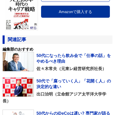
Amazonで購入する
関連記事
編集部のおすすめ
50代になったら飲み会で「仕事の話」を
やめるべき理由
佐々木常夫（元東レ経営研究所社長）
50代で「腐っていく人」「花開く人」の
決定的な違い
出口治明（立命館アジア太平洋大学学
長）
50代からのiDeCoは遅い? 専門家が語る