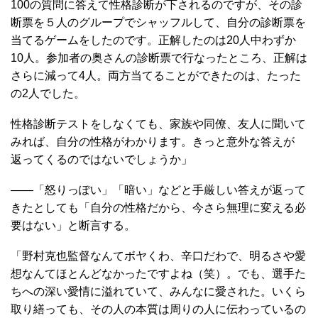
100の質問に答えて性格診断が下されるのですが、その診
断票を５人のグループでシャッフルして、自分の診断票を
当てるゲームをしたのです。正解したのは20人中わずか
10人。参加者の奥さんの診断票で行なったところ、正解は
さらに減って4人。両方当てることができたのは、たった
の2人でした。
性格診断テストをしなくても、家族や同僚、友人に聞いて
みれば、自分の性格がわかります。きっと意外な答えが
返ってくるのではないでしょうか」
――「怒りっぽい」「暗い」などと手厳しい答えが返って
きたとしても「自分の性格だから、今さら無理に変える必
要はない」と断言する。
「野村克也監督なんてボヤくわ、辛口だわで、明るさや愛
想なんてほとんどなかったですよね（笑）。でも、選手た
ちへの深い愛情に溢れていて、みんなに愛された。いくら
取り繕っても、その人の本質は周りの人に伝わっているの