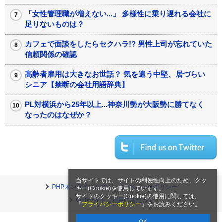
「女性管理職が増えない...」 多様性に乗り遅れる会社に
足りないものは？
カフェで面談をしたらセクハラ!? 男性上司が忘れていた
信頼関係の確認
高齢者雇用は大きなお世話？ 気を遣う中堅、居づらい
シニア【禁断の会社用語辞典】
PL対横浜から25年以上...神奈川勢が大阪勢に勝てなく
なったのはなぜか？
当サイトでは、サイトの利便性向上のため、クッ
PHPオンラインとは
プライバシーポリシー
キー(Cookie)を使用しています。
サイトのクッキー(Cookie)の使用に関しては、
Webサイトご利用にあたって
「
プライバシーポリシー
」をお読みください。