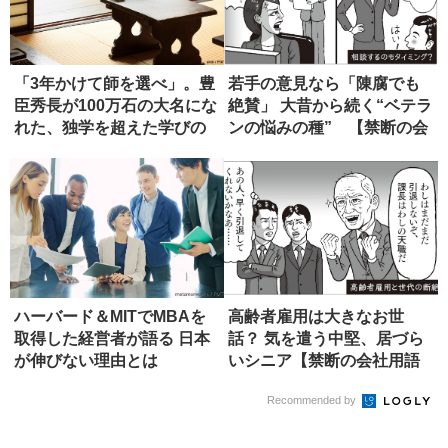
「3年かけて師を選べ」。豊
若手の意見なら「陳腐でも
臣秀長が100万石の大名にな
絶賛」 大昔から続く“ベテラ
れた、独学を超えた学びの
ンの悩みの種” 【禁断の会
正...
社...
ハーバード＆MITでMBAを
高齢者雇用は大きなお世
取得した経営者が語る 日本
話？ 気を遣う中堅、居づら
が伸びない理由とは
いシニア【禁断の会社用語
辞典】
Recommended by