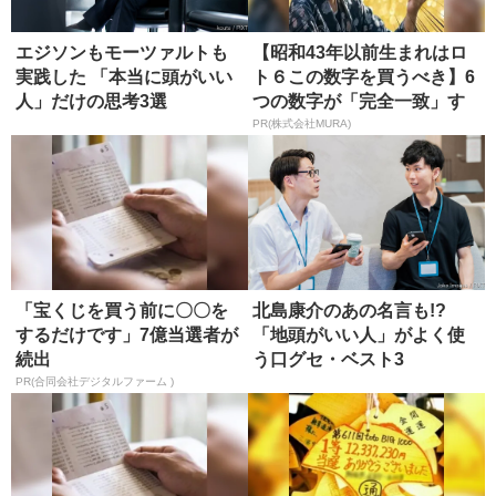
エジソンもモーツァルトも
【昭和43年以前生まれはロ
実践した 「本当に頭がいい
ト６この数字を買うべき】6
人」だけの思考3選
つの数字が「完全一致」す
る方...
PR(株式会社MURA)
「宝くじを買う前に〇〇を
北島康介のあの名言も!?
するだけです」7億当選者が
「地頭がいい人」がよく使
続出
う口グセ・ベスト3
PR(合同会社デジタルファーム )