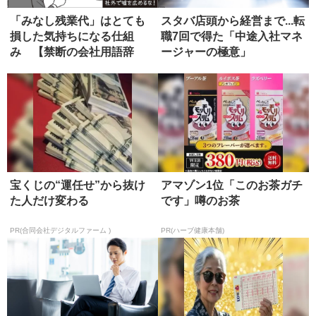
「みなし残業代」はとても
スタバ店頭から経営まで...転
損した気持ちになる仕組
職7回で得た「中途入社マネ
み 【禁断の会社用語辞
ージャーの極意」
典】
宝くじの“運任せ”から抜け
アマゾン1位「このお茶ガチ
た人だけ変わる
です」噂のお茶
PR(合同会社デジタルファーム )
PR(ハーブ健康本舗)