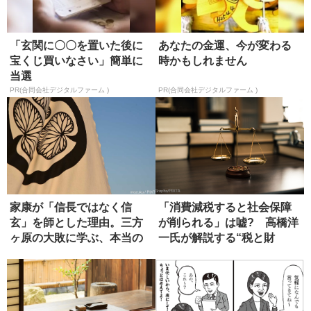
「玄関に〇〇を置いた後に
あなたの金運、今が変わる
宝くじ買いなさい」簡単に
時かもしれません
当選
PR(合同会社デジタルファーム )
PR(合同会社デジタルファーム )
家康が「信長ではなく信
「消費減税すると社会保障
玄」を師とした理由。三方
が削られる」は嘘? 高橋洋
ヶ原の大敗に学ぶ、本当の
一氏が解説する“税と財
師の選び方
源”の真...