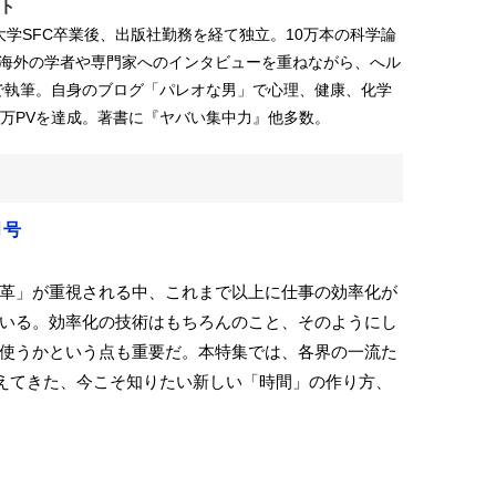
ト
塾大学SFC卒業後、出版社勤務を経て独立。10万本の科学論
る海外の学者や専門家へのインタビューを重ねながら、へル
で執筆。自身のブログ「パレオな男」で心理、健康、化学
0万PVを達成。著書に『ヤバい集中力』他多数。
月号
革」が重視される中、これまで以上に仕事の効率化が
いる。効率化の技術はもちろんのこと、そのようにし
使うかという点も重要だ。本特集では、各界の一流た
えてきた、今こそ知りたい新しい「時間」の作り方、