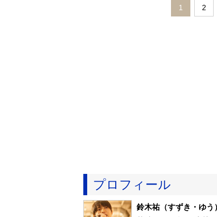
1
2
プロフィール
鈴木祐
（すずき・ゆう