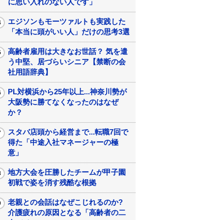
に思い入れのない人です」
エジソンもモーツァルトも実践した
「本当に頭がいい人」だけの思考3選
高齢者雇用は大きなお世話？ 気を遣
う中堅、居づらいシニア【禁断の会
社用語辞典】
PL対横浜から25年以上...神奈川勢が
大阪勢に勝てなくなったのはなぜ
か？
スタバ店頭から経営まで...転職7回で
得た「中途入社マネージャーの極
意」
地方大会を圧勝したチームが甲子園
初戦で姿を消す残酷な根拠
老親との会話はなぜこじれるのか?
介護疲れの原因となる「高齢者の二