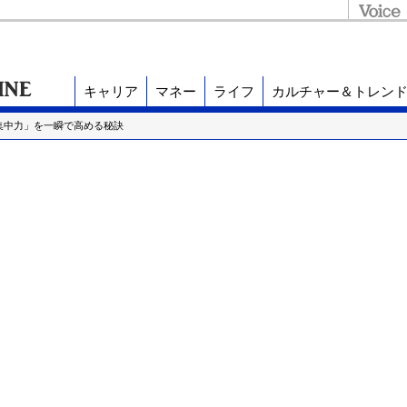
キャリア
マネー
ライフ
カルチャー＆トレン
集中力」を一瞬で高める秘訣