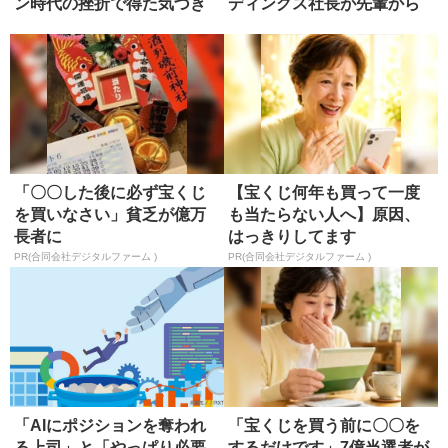
ン時代の挫折で得た気づき
ディングス社長が先輩から
学んだ、リ...
「〇〇した後に必ず宝くじ
【宝くじ何年も買って一度
を買いなさい」貧乏が億万
も当たらない人へ】原因、
長者に
はっきりしてます
PR(合同会社デジタルファーム )
PR(合同会社デジタルファーム )
「AIにポジションを奪われ
「宝くじを買う前に〇〇を
る上司」と「やっぱり必要
するだけです」7億当選者が