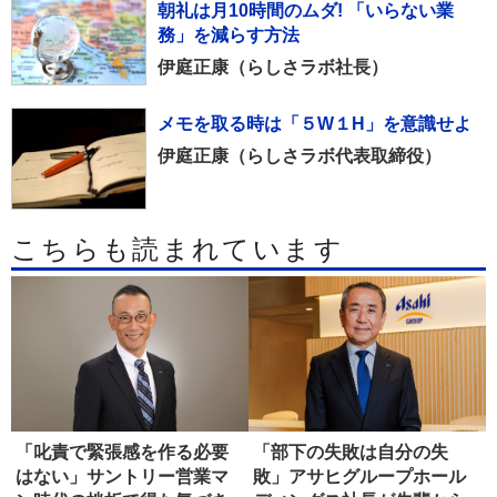
朝礼は月10時間のムダ! 「いらない業
務」を減らす方法
伊庭正康（らしさラボ社長）
メモを取る時は「５W１H」を意識せよ
伊庭正康（らしさラボ代表取締役）
こちらも読まれています
「叱責で緊張感を作る必要
「部下の失敗は自分の失
はない」サントリー営業マ
敗」アサヒグループホール