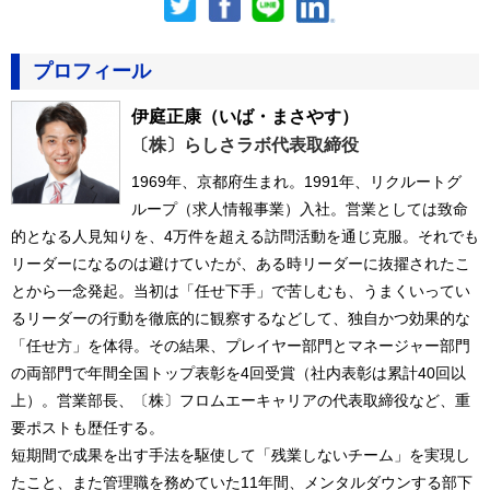
プロフィール
伊庭正康
（いば・まさやす）
〔株〕らしさラボ代表取締役
1969年、京都府生まれ。1991年、リクルートグ
ループ（求人情報事業）入社。営業としては致命
的となる人見知りを、4万件を超える訪問活動を通じ克服。それでも
リーダーになるのは避けていたが、ある時リーダーに抜擢されたこ
とから一念発起。当初は「任せ下手」で苦しむも、うまくいってい
るリーダーの行動を徹底的に観察するなどして、独自かつ効果的な
「任せ方」を体得。その結果、プレイヤー部門とマネージャー部門
の両部門で年間全国トップ表彰を4回受賞（社内表彰は累計40回以
上）。営業部長、〔株〕フロムエーキャリアの代表取締役など、重
要ポストも歴任する。
短期間で成果を出す手法を駆使して「残業しないチーム」を実現し
たこと、また管理職を務めていた11年間、メンタルダウンする部下