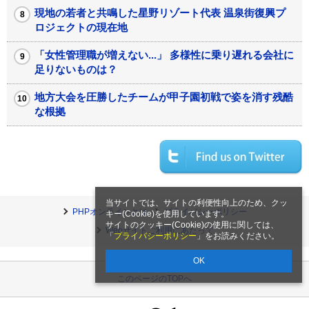
現地の若者と共鳴した星野リゾート代表 温泉街復興プ
ロジェクトの現在地
「女性管理職が増えない...」 多様性に乗り遅れる会社に
足りないものは？
地方大会を圧勝したチームが甲子園初戦で姿を消す残酷
な根拠
当サイトでは、サイトの利便性向上のため、クッ
PHPオンラインとは
プライバシーポリシー
キー(Cookie)を使用しています。
サイトのクッキー(Cookie)の使用に関しては、
Webサイトご利用にあたって
「
プライバシーポリシー
」をお読みください。
OK
このページのTOPへ