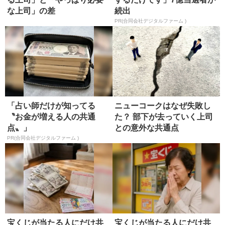
な上司」の差
続出
PR(合同会社デジタルファーム )
「占い師だけが知ってる
ニューコークはなぜ失敗し
〝お金が増える人の共通
た？ 部下が去っていく上司
点〟」
との意外な共通点
PR(合同会社デジタルファーム )
宝くじが当たる人にだけ共
宝くじが当たる人にだけ共