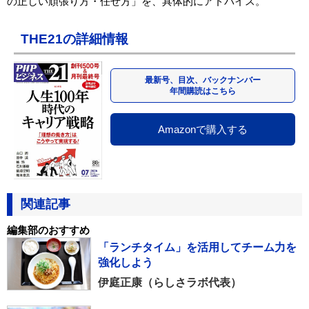
の正しい頑張り方・任せ方」を、具体的にアドバイス。
THE21の詳細情報
最新号、目次、バックナンバー
年間購読はこちら
Amazonで購入する
関連記事
編集部のおすすめ
「ランチタイム」を活用してチーム力を
強化しよう
伊庭正康（らしさラボ代表）