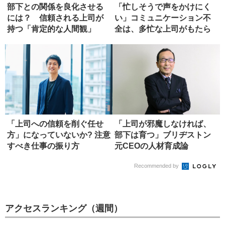
部下との関係を良化させる
「忙しそうで声をかけにく
には？ 信頼される上司が
い」コミュニケーション不
持つ「肯定的な人間観」
全は、多忙な上司がもたら
す
「上司への信頼を削ぐ任せ
「上司が邪魔しなければ、
方」になっていないか? 注意
部下は育つ」ブリヂストン
すべき仕事の振り方
元C‌E‌Oの人材育成論
Recommended by
アクセスランキング（週間）