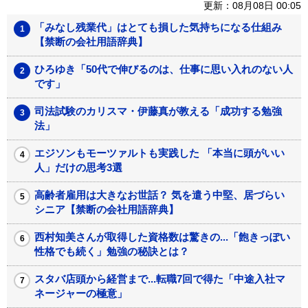
更新：08月08日 00:05
「みなし残業代」はとても損した気持ちになる仕組み
【禁断の会社用語辞典】
ひろゆき「50代で伸びるのは、仕事に思い入れのない人
です」
司法試験のカリスマ・伊藤真が教える「成功する勉強
法」
エジソンもモーツァルトも実践した 「本当に頭がいい
人」だけの思考3選
高齢者雇用は大きなお世話？ 気を遣う中堅、居づらい
シニア【禁断の会社用語辞典】
西村知美さんが取得した資格数は驚きの...「飽きっぽい
性格でも続く」勉強の秘訣とは？
スタバ店頭から経営まで...転職7回で得た「中途入社マ
ネージャーの極意」