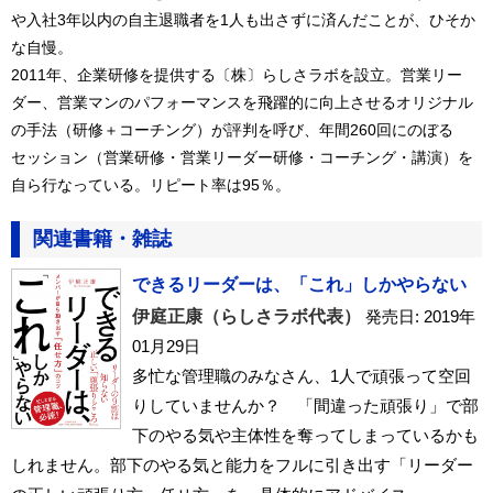
や入社3年以内の自主退職者を1人も出さずに済んだことが、ひそか
な自慢。
2011年、企業研修を提供する〔株〕らしさラボを設立。営業リー
ダー、営業マンのパフォーマンスを飛躍的に向上させるオリジナル
の手法（研修＋コーチング）が評判を呼び、年間260回にのぼる
セッション（営業研修・営業リーダー研修・コーチング・講演）を
自ら行なっている。リピート率は95％。
関連書籍・雑誌
できるリーダーは、「これ」しかやらない
伊庭正康（らしさラボ代表）
発売日: 2019年
01月29日
多忙な管理職のみなさん、1人で頑張って空回
りしていませんか？ 「間違った頑張り」で部
下のやる気や主体性を奪ってしまっているかも
しれません。部下のやる気と能力をフルに引き出す「リーダー