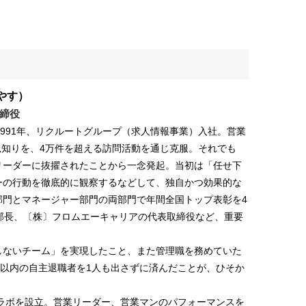
やす）
締役
。1991年、リクルートグループ（求人情報事業）入社。営業
見知りを、4万件を超える訪問活動を通じ克服。それでも
リーダーに抜擢されたことから一念発起。当初は「任せ下
ーの行動を徹底的に観察するなどして、独自かつ効果的な
部門とマネージャー部門の両部門で年間全国トップ表彰を4
部長、〔株〕フロムエーキャリアの代表取締役など、重要
しないチーム」を実現したこと、また管理職を務めていた
年以内の自主退職者を1人も出さずに済んだことが、ひそか
さラボを設立。営業リーダー、営業マンのパフォーマンスを