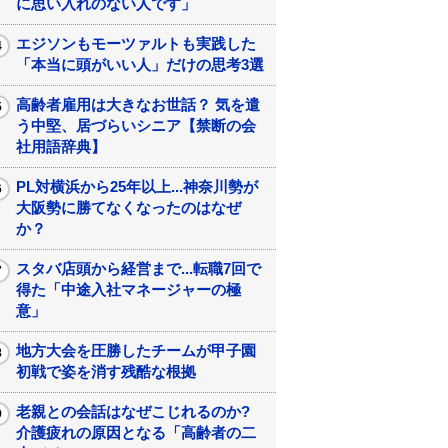
に思い入れのない人です」
エジソンもモーツァルトも実践した
「本当に頭がいい人」だけの思考3選
高齢者雇用は大きなお世話？ 気を遣
う中堅、居づらいシニア【禁断の会
社用語辞典】
PL対横浜から25年以上...神奈川勢が
大阪勢に勝てなくなったのはなぜ
か？
スタバ店頭から経営まで...転職7回で
得た「中途入社マネージャーの極
意」
地方大会を圧勝したチームが甲子園
初戦で姿を消す残酷な根拠
老親との会話はなぜこじれるのか?
介護疲れの原因となる「高齢者の二