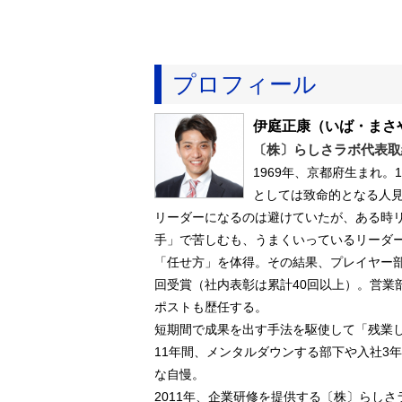
プロフィール
伊庭正康
（いば・まさ
〔株〕らしさラボ代表取
1969年、京都府生まれ
としては致命的となる人
リーダーになるのは避けていたが、ある時
手」で苦しむも、うまくいっているリーダ
「任せ方」を体得。その結果、プレイヤー
回受賞（社内表彰は累計40回以上）。営業
ポストも歴任する。
短期間で成果を出す手法を駆使して「残業
11年間、メンタルダウンする部下や入社3
な自慢。
2011年、企業研修を提供する〔株〕らし