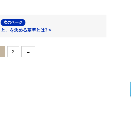
次のページ
と」を決める基準とは? >
1
2
→