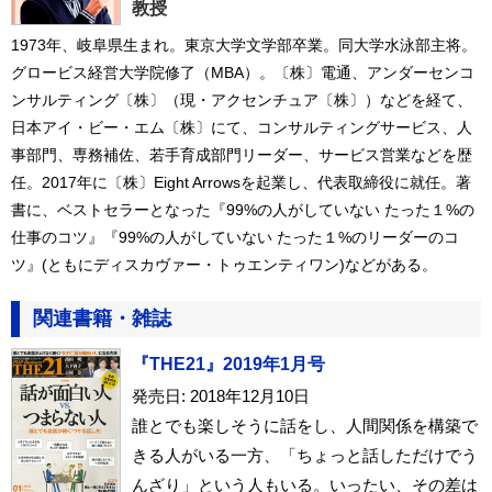
教授
1973年、岐阜県生まれ。東京大学文学部卒業。同大学水泳部主将。
グロービス経営大学院修了（MBA）。〔株〕電通、アンダーセンコ
ンサルティング〔株〕（現・アクセンチュア〔株〕）などを経て、
日本アイ・ビー・エム〔株〕にて、コンサルティングサービス、人
事部門、専務補佐、若手育成部門リーダー、サービス営業などを歴
任。2017年に〔株〕Eight Arrowsを起業し、代表取締役に就任。著
書に、ベストセラーとなった『99%の人がしていない たった１%の
仕事のコツ』『99%の人がしていない たった１%のリーダーのコ
ツ』(ともにディスカヴァー・トゥエンティワン)などがある。
関連書籍・雑誌
『THE21』2019年1月号
発売日: 2018年12月10日
誰とでも楽しそうに話をし、人間関係を構築で
きる人がいる一方、「ちょっと話しただけでう
んざり」という人もいる。いったい、その差は