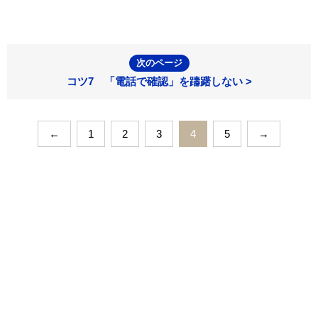
次のページ
コツ7 「電話で確認」を躊躇しない >
←
1
2
3
4
5
→