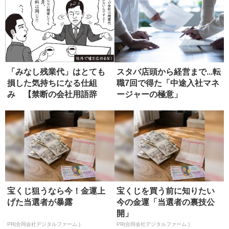
「みなし残業代」はとても
スタバ店頭から経営まで...転
損した気持ちになる仕組
職7回で得た「中途入社マネ
み 【禁断の会社用語辞
ージャーの極意」
典】
宝くじ狙うなら今！金運上
宝くじを買う前に知りたい
げた当選者が暴露
今の金運「当選者の裏技公
開」
PR(合同会社デジタルファーム )
PR(合同会社デジタルファーム )