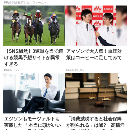
師の選び方
PR(合同会社デジタルファーム )
【SNS騒然】3連単を当て続
アマゾンで大人気！血圧対
ける競馬予想サイトが異常
策はコーヒーに足してみて
すぎる
PR(ルーツ)
PR(森永乳業)
エジソンもモーツァルトも
「消費減税すると社会保障
実践した 「本当に頭がいい
が削られる」は嘘? 高橋洋