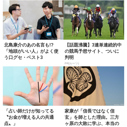
北島康介のあの名言も!?
【話題沸騰】3連単連続的中
「地頭がいい人」がよく使
の競馬予想サイト、ついに
う口グセ・ベスト3
判明
PR(ルーツ)
「占い師だけが知ってる
家康が「信長ではなく信
〝お金が増える人の共通
玄」を師とした理由。三方
点〟」
ヶ原の大敗に学ぶ、本当の