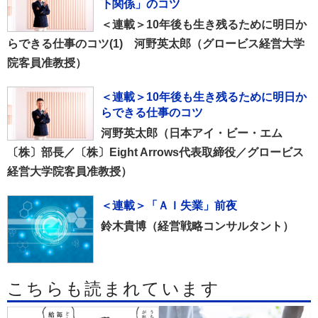
下関係」のコツ
＜連載＞10年後も生き残るために明日か
らできる仕事のコツ(1) 河野英太郎（グロービス経営大学
院客員准教授）
＜連載＞10年後も生き残るために明日か
らできる仕事のコツ
河野英太郎（日本アイ・ビー・エム
〔株〕部長／〔株〕Eight Arrows代表取締役／グロービス
経営大学院客員准教授）
＜連載＞「ＡＩ失業」前夜
鈴木貴博（経営戦略コンサルタント）
こちらも読まれています