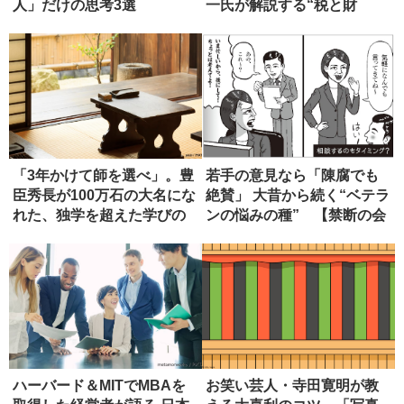
人」だけの思考3選
一氏が解説する“税と財
源”の真...
「3年かけて師を選べ」。豊
若手の意見なら「陳腐でも
臣秀長が100万石の大名にな
絶賛」 大昔から続く“ベテラ
れた、独学を超えた学びの
ンの悩みの種” 【禁断の会
正...
社...
ハーバード＆MITでMBAを
お笑い芸人・寺田寛明が教