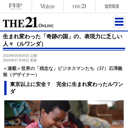
ME
生まれ変わった「奇跡の国」の、表現力に乏しい
NU
人々（ルワンダ）
2018年09月05日 公開
2026年07月06日 更新
＜連載＞世界の「残念な」ビジネスマンたち（37）石澤義
裕（デザイナー）
東京以上に安全？ 完全に生まれ変わったルワン
ダ