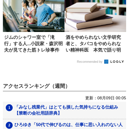
ジムのシャワー室で「滝
酒をやめられない文学研究
行」する人...小説家・森沢明
者と、タバコをやめられな
夫が見てきた筋トレ珍事件
い精神科医 本気で語り明
かした依...
Recommended by
アクセスランキング（週間）
更新：08月09日 00:05
「みなし残業代」はとても損した気持ちになる仕組み
【禁断の会社用語辞典】
ひろゆき「50代で伸びるのは、仕事に思い入れのない人