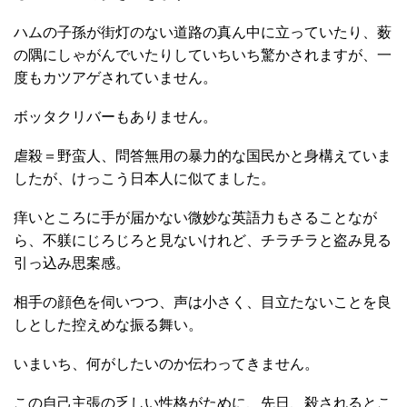
ハムの子孫が街灯のない道路の真ん中に立っていたり、薮
の隅にしゃがんでいたりしていちいち驚かされますが、一
度もカツアゲされていません。
ボッタクリバーもありません。
虐殺＝野蛮人、問答無用の暴力的な国民かと身構えていま
したが、けっこう日本人に似てました。
痒いところに手が届かない微妙な英語力もさることなが
ら、不躾にじろじろと見ないけれど、チラチラと盗み見る
引っ込み思案感。
相手の顔色を伺いつつ、声は小さく、目立たないことを良
しとした控えめな振る舞い。
いまいち、何がしたいのか伝わってきません。
この自己主張の乏しい性格がために、先日、殺されるとこ