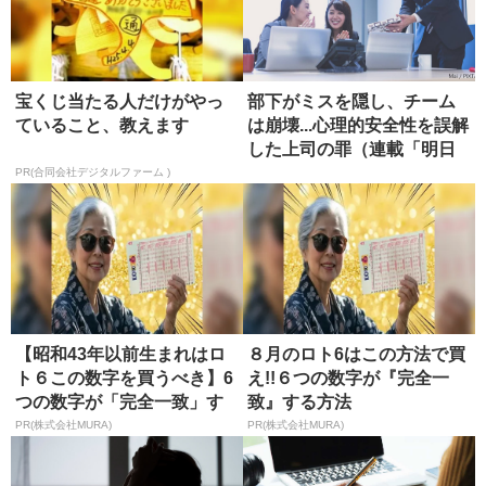
宝くじ当たる人だけがやっ
部下がミスを隠し、チーム
ていること、教えます
は崩壊...心理的安全性を誤解
した上司の罪（連載「明日
か...
PR(合同会社デジタルファーム )
【昭和43年以前生まれはロ
８月のロト6はこの方法で買
ト６この数字を買うべき】6
え!!６つの数字が『完全一
つの数字が「完全一致」す
致』する方法
る方...
PR(株式会社MURA)
PR(株式会社MURA)