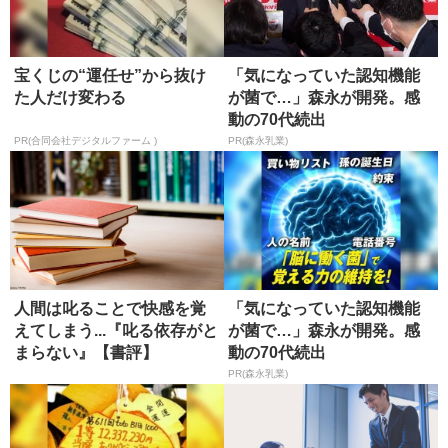
宝くじの“運任せ”から抜け
「気になっていた認知機能
た人だけ変わる
が菌で…」森永が開発。感
動の70代続出
PR(合同会社デジタルファーム )
PR(森永乳業)
人間は叱ることで快感を覚
「気になっていた認知機能
えてしまう...『叱る依存がと
が菌で…」森永が開発。感
まらない』【書評】
動の70代続出
PR(森永乳業)