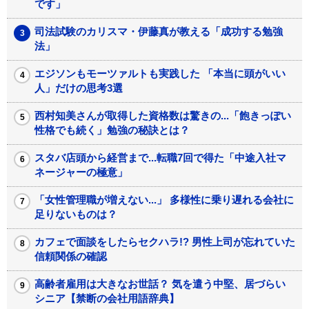
です」
司法試験のカリスマ・伊藤真が教える「成功する勉強
法」
エジソンもモーツァルトも実践した 「本当に頭がいい
人」だけの思考3選
西村知美さんが取得した資格数は驚きの...「飽きっぽい
性格でも続く」勉強の秘訣とは？
スタバ店頭から経営まで...転職7回で得た「中途入社マ
ネージャーの極意」
「女性管理職が増えない...」 多様性に乗り遅れる会社に
足りないものは？
カフェで面談をしたらセクハラ!? 男性上司が忘れていた
信頼関係の確認
高齢者雇用は大きなお世話？ 気を遣う中堅、居づらい
シニア【禁断の会社用語辞典】