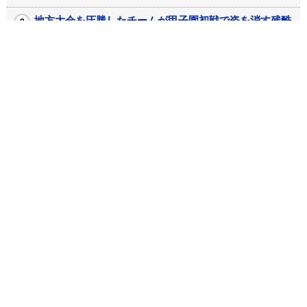
地方大会を圧勝したチームが甲子園初戦で姿を消す残酷
な根拠
老親との会話はなぜこじれるのか? 介護疲れの原因と
なる「高齢者の二大バイアス」
経営戦略は“かぜ薬”？ 星野リゾート代表がどんな時も
ぶれない理由
PHPオンラインとは
プライバシーポリシー
Webサイトご利用にあたって
このページのTOPへ