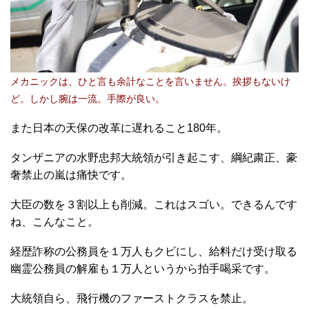
メカニックは、ひと言も余計なことを言いません。挨拶もないけ
ど。しかし腕は一流。手際が良い。
また日本の天保の改革に遅れること180年。
タンザニアの水野忠邦大統領が引き起こす、綱紀粛正、豪
奢禁止の嵐は痛快です。
大臣の数を３割以上も削減。これはスゴい。できるんです
ね、こんなこと。
経歴詐称の公務員を１万人もクビにし、給料だけ受け取る
幽霊公務員の解雇も１万人というから拍手喝采です。
大統領自ら、飛行機のファーストクラスを禁止。