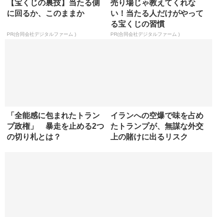
【宝くじの裏技】当たる側
売り場じゃ教えてくれな
に回るか、このままか
い！当たる人だけがやって
る宝くじの習慣
PR(合同会社デジタルファーム )
PR(合同会社デジタルファーム )
「全能感に包まれたトラン
イランへの空爆で味を占め
プ政権」 暴走を止める2つ
たトランプが、無謀な外交
の切り札とは？
上の賭けに出るリスク