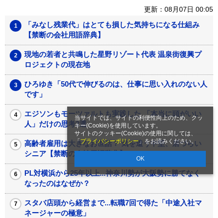
更新：08月07日 00:05
「みなし残業代」はとても損した気持ちになる仕組み
【禁断の会社用語辞典】
現地の若者と共鳴した星野リゾート代表 温泉街復興プ
ロジェクトの現在地
ひろゆき「50代で伸びるのは、仕事に思い入れのない人
です」
エジソンもモーツァルトも実践した 「本当に頭がいい
当サイトでは、サイトの利便性向上のため、クッ
人」だけの思考3選
キー(Cookie)を使用しています。
サイトのクッキー(Cookie)の使用に関しては、
「
プライバシーポリシー
」をお読みください。
高齢者雇用は大きなお世話？ 気を遣う中堅、居づらい
シニア【禁断の会社用語辞典】
OK
PL対横浜から25年以上...神奈川勢が大阪勢に勝てなく
なったのはなぜか？
スタバ店頭から経営まで...転職7回で得た「中途入社マ
ネージャーの極意」