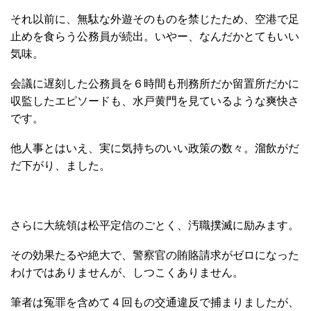
それ以前に、無駄な外遊そのものを禁じたため、空港で足
止めを食らう公務員が続出。いやー、なんだかとてもいい
気味。
会議に遅刻した公務員を６時間も刑務所だか留置所だかに
収監したエピソードも、水戸黄門を見ているような爽快さ
です。
他人事とはいえ、実に気持ちのいい政策の数々。溜飲がだ
だ下がり、ました。
さらに大統領は松平定信のごとく、汚職撲滅に励みます。
その効果たるや絶大で、警察官の賄賂請求がゼロになった
わけではありませんが、しつこくありません。
筆者は冤罪を含めて４回もの交通違反で捕まりましたが、