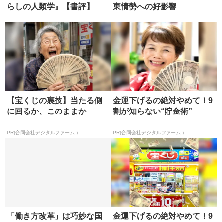
らしの人類学』【書評】
東情勢への好影響
【宝くじの裏技】当たる側
金運下げるの絶対やめて！9
に回るか、このままか
割が知らない“貯金術”
PR(合同会社デジタルファーム )
PR(合同会社デジタルファーム )
「働き方改革」は巧妙な国
金運下げるの絶対やめて！9