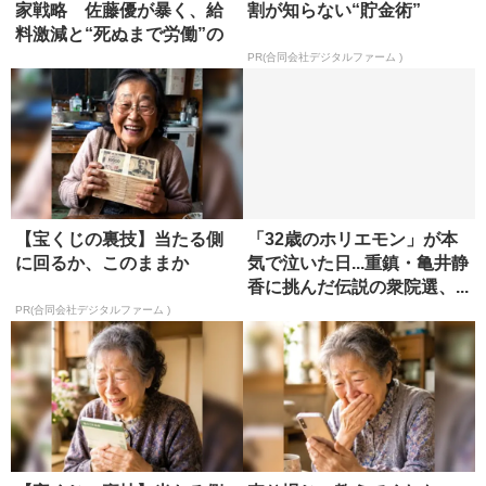
家戦略 佐藤優が暴く、給
割が知らない“貯金術”
料激減と“死ぬまで労働”の
真実
PR(合同会社デジタルファーム )
【宝くじの裏技】当たる側
「32歳のホリエモン」が本
に回るか、このままか
気で泣いた日...重鎮・亀井静
香に挑んだ伝説の衆院選、...
PR(合同会社デジタルファーム )