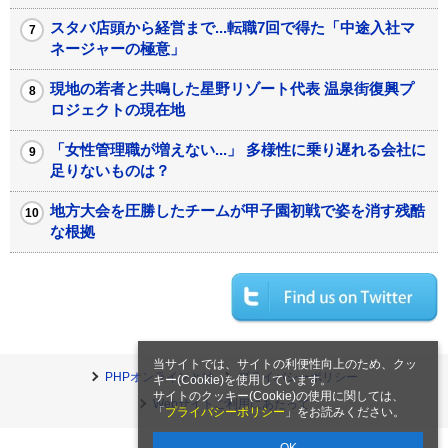
スタバ店頭から経営まで...転職7回で得た「中途入社マ
ネージャーの極意」
現地の若者と共鳴した星野リゾート代表 温泉街復興プ
ロジェクトの現在地
「女性管理職が増えない...」 多様性に乗り遅れる会社に
足りないものは？
地方大会を圧勝したチームが甲子園初戦で姿を消す残酷
な根拠
当サイトでは、サイトの利便性向上のため、クッ
PHPオンラインとは
プライバシーポリシー
キー(Cookie)を使用しています。
サイトのクッキー(Cookie)の使用に関しては、
Webサイトご利用にあたって
「
プライバシーポリシー
」をお読みください。