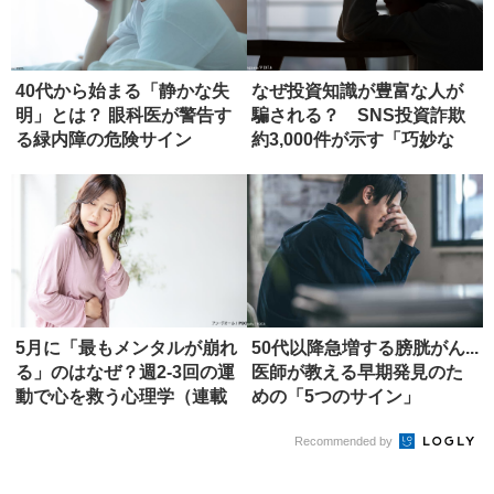
40代から始まる「静かな失
なぜ投資知識が豊富な人が
明」とは？ 眼科医が警告す
騙される？ SNS投資詐欺
る緑内障の危険サイン
約3,000件が示す「巧妙な
罠...
5月に「最もメンタルが崩れ
50代以降急増する膀胱がん...
る」のはなぜ？週2-3回の運
医師が教える早期発見のた
動で心を救う心理学（連載
めの「5つのサイン」
「...
Recommended by