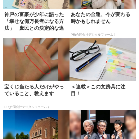
神戸の富豪が少年に語った
あなたの金運、今が変わる
「幸せな億万長者になる方
時かもしれません
法」 庶民との決定的な違
い
PR(合同会社デジタルファーム )
宝くじ当たる人だけがやっ
＜連載＞この文房具に注
ていること、教えます
目！
PR(合同会社デジタルファーム )