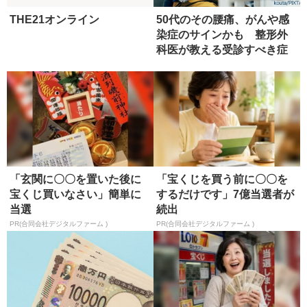
THE21オンライン
50代のその腰痛、がんや感
染症のサインかも 整形外
科医が教える受診すべき症
状
「玄関に〇〇を置いた後に
「宝くじを買う前に〇〇を
宝くじ買いなさい」簡単に
するだけです」7億当選者が
当選
続出
PR(合同会社デジタルファーム )
PR(合同会社デジタルファーム )