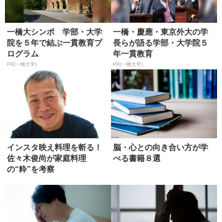
一橋大シンポ 学部・大学
一橋・慶應・東京外大の学
院を５年で結ぶ一貫教育プ
長らが語る学部・大学院５
ログラム
年一貫教育
PR(一橋大学)
PR(一橋大学)
インスタ映え料理を斬る！
脳・心との向き合い方が学
佐々木俊尚が家庭料理
べる書籍８選
の“粋”を考察