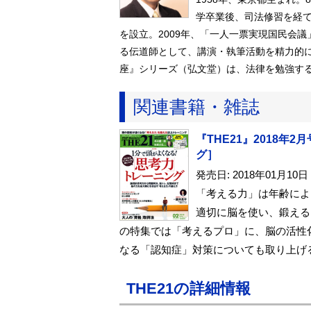
学卒業後、司法修習を経て
を設立。2009年、「一人一票実現国民会
る伝道師として、講演・執筆活動を精力的
座』シリーズ（弘文堂）は、法律を勉強す
関連書籍・雑誌
『THE21』2018
グ］
発売日: 2018年01月10日
「考える力」は年齢によ
適切に脳を使い、鍛える
の特集では「考えるプロ」に、脳の活性
なる「認知症」対策についても取り上げ
THE21の詳細情報