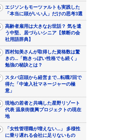
エジソンもモーツァルトも実践した
「本当に頭がいい人」だけの思考3選
高齢者雇用は大きなお世話？ 気を遣
う中堅、居づらいシニア【禁断の会
社用語辞典】
西村知美さんが取得した資格数は驚
きの...「飽きっぽい性格でも続く」
勉強の秘訣とは？
スタバ店頭から経営まで...転職7回で
得た「中途入社マネージャーの極
意」
現地の若者と共鳴した星野リゾート
代表 温泉街復興プロジェクトの現在
地
「女性管理職が増えない...」 多様性
に乗り遅れる会社に足りないもの