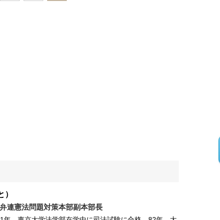
と）
弁連憲法問題対策本部副本部長
。81年、東京大学法学部在学中に司法試験に合格。82年、大