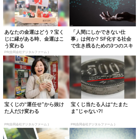
あなたの金運はどう？宝く
「人間にしかできない仕
じに縁がある時、金運はこ
事」は何か? SF化する社会
う変わる
で生き残るための3つのスキ
ル
PR(合同会社デジタルファーム )
宝くじの“運任せ”から抜け
宝くじ当たる人は“たまた
た人だけ変わる
ま”じゃない?!
PR(合同会社デジタルファーム )
PR(合同会社デジタルファーム )