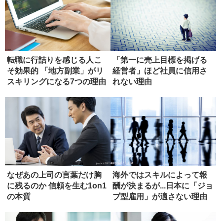
転職に行詰りを感じる人こ
「第一に売上目標を掲げる
そ効果的 「地方副業」がリ
経営者」ほど社員に信用さ
スキリングになる7つの理由
れない理由
なぜあの上司の言葉だけ胸
海外ではスキルによって報
に残るのか 信頼を生む1on1
酬が決まるが...日本に「ジョ
の本質
ブ型雇用」が適さない理由