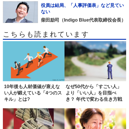
役員は結局、「人事評価表」など見てい
ない
柴田励司（Indigo Blue代表取締役会長）
こちらも読まれています
10年後も人材価値が衰えな
なぜ50代から「すごい人」
い人が鍛えている「4つのス
より「いい人」を目指べ
キル」とは?
き？ 年代で変わる生き方戦
略