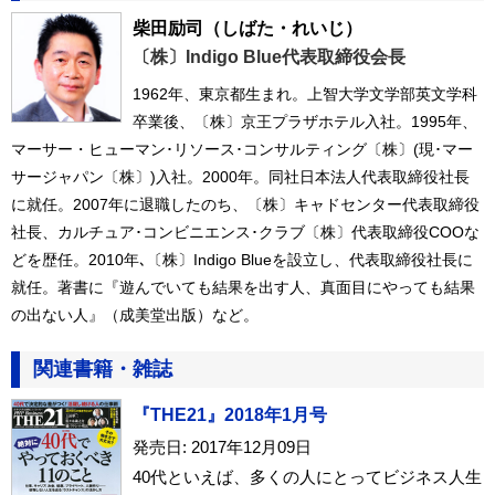
柴田励司
（しばた・れいじ）
〔株〕Indigo Blue代表取締役会長
1962年、東京都生まれ。上智大学文学部英文学科
卒業後、〔株〕京王プラザホテル入社。1995年、
マーサー・ヒューマン･リソース･コンサルティング〔株〕(現･マー
サージャパン〔株〕)入社。2000年。同社日本法人代表取締役社長
に就任。2007年に退職したのち、〔株〕キャドセンター代表取締役
社長、カルチュア･コンビニエンス･クラブ〔株〕代表取締役COOな
どを歴任。2010年､〔株〕Indigo Blueを設立し、代表取締役社長に
就任。著書に『遊んでいても結果を出す人、真面目にやっても結果
の出ない人』（成美堂出版）など。
関連書籍・雑誌
『THE21』2018年1月号
発売日: 2017年12月09日
40代といえば、多くの人にとってビジネス人生