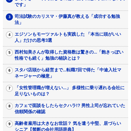
です」
司法試験のカリスマ・伊藤真が教える「成功する勉強
法」
エジソンもモーツァルトも実践した 「本当に頭がいい
人」だけの思考3選
西村知美さんが取得した資格数は驚きの...「飽きっぽい
性格でも続く」勉強の秘訣とは？
スタバ店頭から経営まで...転職7回で得た「中途入社マ
ネージャーの極意」
「女性管理職が増えない...」 多様性に乗り遅れる会社に
足りないものは？
カフェで面談をしたらセクハラ!? 男性上司が忘れていた
信頼関係の確認
高齢者雇用は大きなお世話？ 気を遣う中堅、居づらい
シニア【禁断の会社用語辞典】