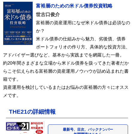
富裕層のための米ドル債券投資戦略
世古口俊介
富裕層の資産運用になぜ米ドル債券は必須なの
か？
米ドル債券の仕組みから魅力、劣後債、債券
ポートフォリオの作り方、具体的な投資方法、
アドバイザー選びなど、基本から実践までを網羅した一冊。
約20年間さまざまな立場から米ドル債券を扱ってきた著者だか
らこそ伝えられる富裕層の資産運用ノウハウが詰め込まれた書
籍です。
資産運用を検討しているまたはお悩みの富裕層の方々にオスス
メです。
THE21の詳細情報
最新号、目次、バックナンバー