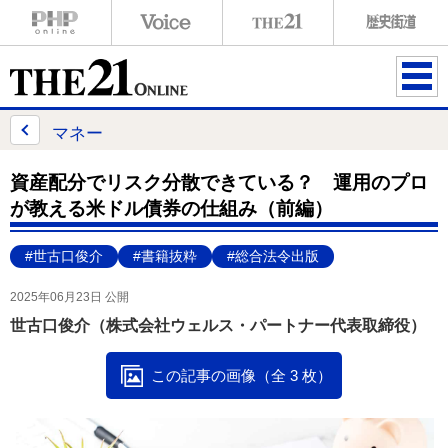
ME
NU
マネー
資産配分でリスク分散できている？ 運用のプロ
が教える米ドル債券の仕組み（前編）
#世古口俊介
#書籍抜粋
#総合法令出版
2025年06月23日 公開
世古口俊介（株式会社ウェルス・パートナー代表取締役）
この記事の画像（全 3 枚）