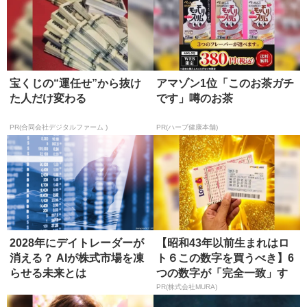
宝くじの“運任せ”から抜け
アマゾン1位「このお茶ガチ
た人だけ変わる
です」噂のお茶
PR(合同会社デジタルファーム )
PR(ハーブ健康本舗)
2028年にデイトレーダーが
【昭和43年以前生まれはロ
消える？ AIが株式市場を凍
ト６この数字を買うべき】6
らせる未来とは
つの数字が「完全一致」す
る方...
PR(株式会社MURA)