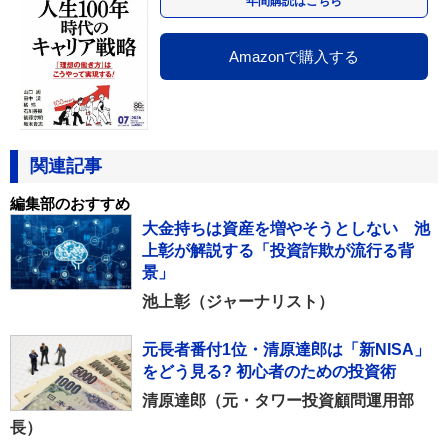
年間購読はこちら
Amazonで購入する
関連記事
編集部のおすすめ
大金持ちは資産を増やそうとしない 池
上彰が解説する「投資詐欺が流行る背
景」
池上彰（ジャーナリスト）
元長者番付1位・清原達郎は「新NISA」
をどう見る? 初心者のための投資術
清原達郎（元・タワー投資顧問運用部
長）