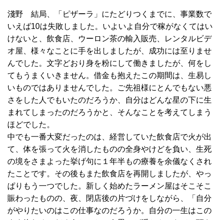
淺野 結局、「ピザーラ」にたどりつくまでに、事業数で
いえば10は失敗しました。いよいよ自分で稼がなくてはい
けないと、飲食店、ウーロン茶の輸入販売、レンタルビデ
オ屋、様々なことに手を出しましたが、成功には至りませ
んでした。文字どおり身を粉にして働きましたが、何をし
てもうまくいきません。借金も抱えたこの期間は、生易し
いものではありませんでした。ご先祖様にとんでもない悪
さをした人でもいたのだろうか、自分はどんな星の下に生
まれてしまったのだろうかと、そんなことを考えてしまう
ほどでした。
中でも一番大変だったのは、経営していた飲食店で火が出
て、体を張って火を消したものの全身やけどを負い、生死
の境をさまよった挙げ句に１年半もの療養を余儀なくされ
たことです。その後もまた飲食店を再開しましたが、やっ
ぱりもう一つでした。新しく始めたラーメン屋はそこそこ
賑わったものの、夜、閉店後の片づけをしながら、「自分
がやりたいのはこの仕事なのだろうか。自分の一生はこの