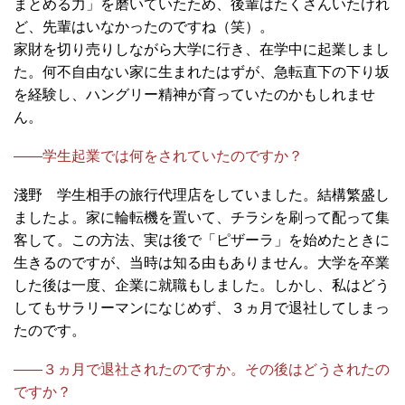
まとめる力」を磨いていたため、後輩はたくさんいたけれ
ど、先輩はいなかったのですね（笑）。
家財を切り売りしながら大学に行き、在学中に起業しまし
た。何不自由ない家に生まれたはずが、急転直下の下り坂
を経験し、ハングリー精神が育っていたのかもしれませ
ん。
――学生起業では何をされていたのですか？
淺野 学生相手の旅行代理店をしていました。結構繁盛し
ましたよ。家に輪転機を置いて、チラシを刷って配って集
客して。この方法、実は後で「ピザーラ」を始めたときに
生きるのですが、当時は知る由もありません。大学を卒業
した後は一度、企業に就職もしました。しかし、私はどう
してもサラリーマンになじめず、３ヵ月で退社してしまっ
たのです。
――３ヵ月で退社されたのですか。その後はどうされたの
ですか？