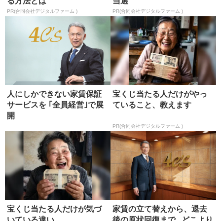
る方法とは
当選
PR(合同会社デジタルファーム )
PR(合同会社デジタルファーム )
人にしかできない家賃保証
宝くじ当たる人だけがやっ
サービスを ｢全員経営｣で展
ていること、教えます
開
PR(合同会社デジタルファーム )
宝くじ当たる人だけが気づ
家賃の立て替えから、退去
いている違い
後の原状回復まで...どこより