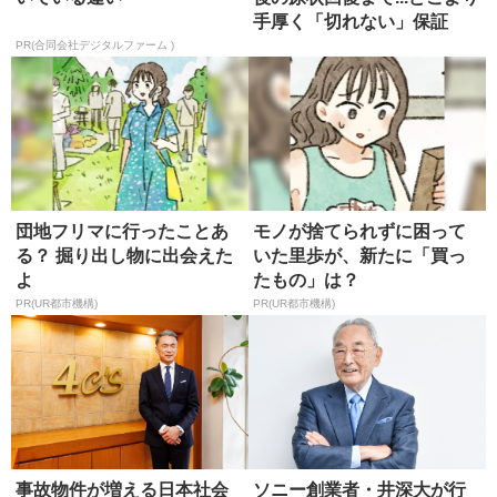
手厚く「切れない」保証
PR(合同会社デジタルファーム )
団地フリマに行ったことあ
モノが捨てられずに困って
る？ 掘り出し物に出会えた
いた里歩が、新たに「買っ
よ
たもの」は？
PR(UR都市機構)
PR(UR都市機構)
事故物件が増える日本社会
ソニー創業者・井深大が行