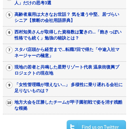
人」だけの思考3選
高齢者雇用は大きなお世話？ 気を遣う中堅、居づらい
シニア【禁断の会社用語辞典】
西村知美さんが取得した資格数は驚きの...「飽きっぽい
性格でも続く」勉強の秘訣とは？
スタバ店頭から経営まで...転職7回で得た「中途入社マ
ネージャーの極意」
現地の若者と共鳴した星野リゾート代表 温泉街復興プ
ロジェクトの現在地
「女性管理職が増えない...」 多様性に乗り遅れる会社に
足りないものは？
地方大会を圧勝したチームが甲子園初戦で姿を消す残酷
な根拠