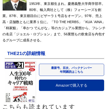
1953年、東京都生まれ。慶應義塾大学商学部卒。
80年、輸入商社として（株）フォーシーズを創
業。87年、東京都目白にピザーラ１号店をオープン。97年、売上
高・店舗数ともに業界１位に。「TO THE HERBS」「KUA `AINA」
「柿家鮨」「串かつ でんがな」等のカジュアル業態から、フレンチ
の名店「ジョエル・ロブション」まで、56業態もの飲食店を内包す
るグループに成長させる。
THE21の詳細情報
最新号、目次、バックナンバー
年間購読はこちら
Amazonで購入する
こちらも読まれています