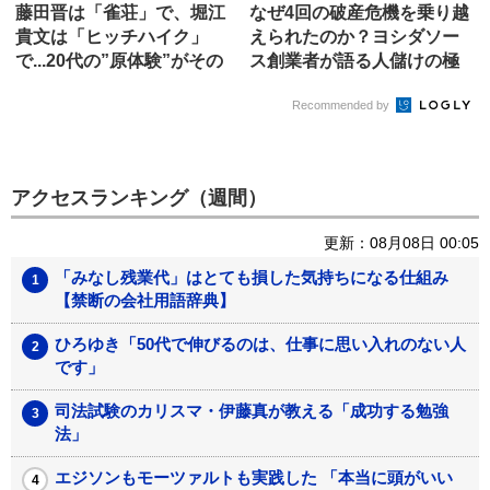
藤田晋は「雀荘」で、堀江
なぜ4回の破産危機を乗り越
貴文は「ヒッチハイク」
えられたのか？ヨシダソー
で...20代の”原体験”がその
ス創業者が語る人儲けの極
後...
意
Recommended by
アクセスランキング（週間）
更新：08月08日 00:05
「みなし残業代」はとても損した気持ちになる仕組み
【禁断の会社用語辞典】
ひろゆき「50代で伸びるのは、仕事に思い入れのない人
です」
司法試験のカリスマ・伊藤真が教える「成功する勉強
法」
エジソンもモーツァルトも実践した 「本当に頭がいい