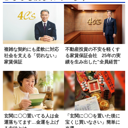
複雑な契約にも柔軟に対応
不動産投資の不安を軽くす
社会を支える「切れない」
る家賃保証会社 25年の実
家賃保証
績を生み出した“全員経営”
玄関に〇〇置いてる人は金
「玄関に〇〇を置いた後に
運落ちてます…金運を上げ
宝くじ買いなさい」簡単に