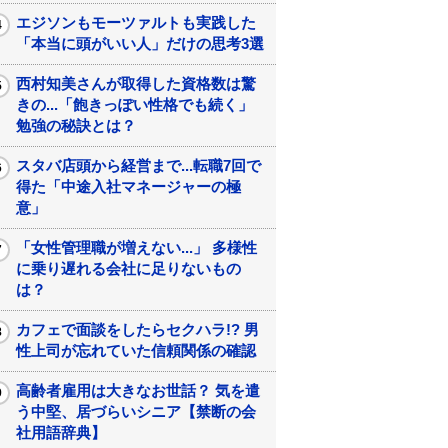
エジソンもモーツァルトも実践した
「本当に頭がいい人」だけの思考3選
西村知美さんが取得した資格数は驚
きの...「飽きっぽい性格でも続く」
勉強の秘訣とは？
スタバ店頭から経営まで...転職7回で
得た「中途入社マネージャーの極
意」
「女性管理職が増えない...」 多様性
に乗り遅れる会社に足りないもの
は？
カフェで面談をしたらセクハラ!? 男
性上司が忘れていた信頼関係の確認
高齢者雇用は大きなお世話？ 気を遣
う中堅、居づらいシニア【禁断の会
社用語辞典】