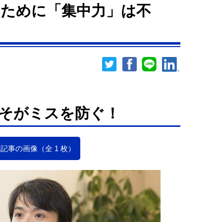
ために「集中力」は不
そがミスを防ぐ！
記事の画像（全 1 枚）