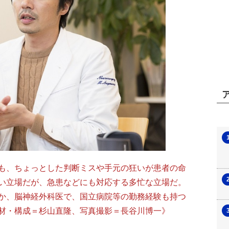
も、ちょっとした判断ミスや手元の狂いが患者の命
い立場だが、急患などにも対応する多忙な立場だ。
か、脳神経外科医で、国立病院等の勤務経験も持つ
材・構成＝杉山直隆、写真撮影＝長谷川博一》