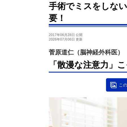
手術でミスをしない
要！
2017年06月28日 公開
2026年07月06日 更新
菅原道仁（脳神経外科医）
「散漫な注意力」こ
この