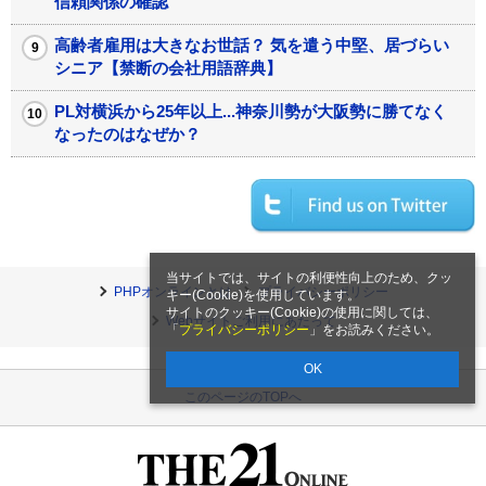
信頼関係の確認
高齢者雇用は大きなお世話？ 気を遣う中堅、居づらい
シニア【禁断の会社用語辞典】
PL対横浜から25年以上...神奈川勢が大阪勢に勝てなく
なったのはなぜか？
当サイトでは、サイトの利便性向上のため、クッ
PHPオンラインとは
プライバシーポリシー
キー(Cookie)を使用しています。
サイトのクッキー(Cookie)の使用に関しては、
Webサイトご利用にあたって
「
プライバシーポリシー
」をお読みください。
OK
このページのTOPへ