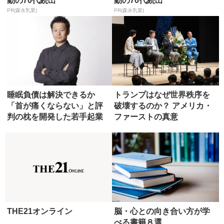
動の70代続出
動の70代続出
PR(森永乳業)
PR(森永乳業)
睡眠負債は解決できるか
トランプはなぜ世界秩序を
「首が痛くならない」と評
破壊するのか？ アメリカ・
判の枕を開発した若手起業
ファーストの真意
家が語る
THE21オンライン
脳・心との向き合い方が学
べる書籍８選