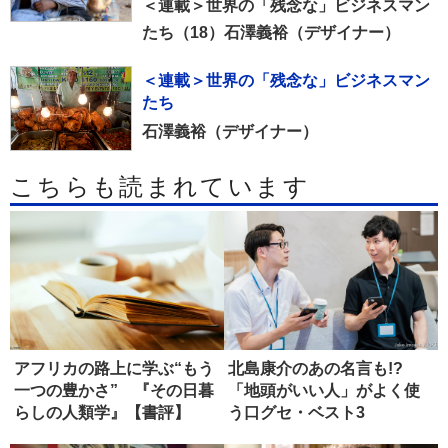
＜連載＞世界の「残念な」ビジネスマン
たち（18）石澤義裕（デザイナー）
＜連載＞世界の「残念な」ビジネスマン
たち
石澤義裕（デザイナー）
こちらも読まれています
アフリカの路上に学ぶ“もう
北島康介のあの名言も!?
一つの豊かさ” 『その日暮
「地頭がいい人」がよく使
らしの人類学』【書評】
う口グセ・ベスト3