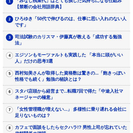
「みなし残業代」はとても損した気持ちになる仕組み
【禁断の会社用語辞典】
ひろゆき「50代で伸びるのは、仕事に思い入れのない人
です」
司法試験のカリスマ・伊藤真が教える「成功する勉強
法」
エジソンもモーツァルトも実践した 「本当に頭がいい
人」だけの思考3選
西村知美さんが取得した資格数は驚きの...「飽きっぽい
性格でも続く」勉強の秘訣とは？
スタバ店頭から経営まで...転職7回で得た「中途入社マ
ネージャーの極意」
「女性管理職が増えない...」 多様性に乗り遅れる会社に
足りないものは？
カフェで面談をしたらセクハラ!? 男性上司が忘れていた