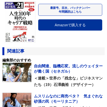
最新号、目次、バックナンバー
年間購読はこちら
Amazonで購入する
関連記事
編集部のおすすめ
自由闊達、臨機応変。流しのウェイター
が働く国（セネガル）
＜連載＞世界の「残念な」ビジネスマン
たち（19）石澤義裕（デザイナー）
ムスリムなのに商売ベタ？ 気まぐれな
砂漠の民（モーリタニア）