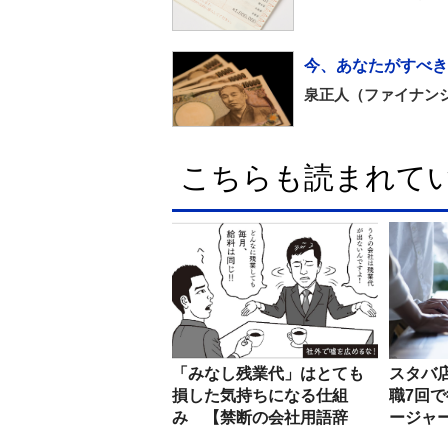
今、あなたがすべき
泉正人（ファイナン
こちらも読まれて
「みなし残業代」はとても
スタバ店
損した気持ちになる仕組
職7回
み 【禁断の会社用語辞
ージャ
典】