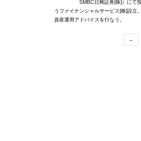
SMBC日興証券[株]）に
うファイナンシャルサービス[株]設
資産運用アドバイスを行なう。
←