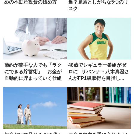
めの不動産投資の始め方
当？見落としがちな5つのリ
スク
節約が苦手な人でも「ラク
48歳でレギュラー番組がゼ
にできる貯蓄術」 お金が
ロに...サバンナ・八木真澄さ
自動的に貯まっていく仕組
んがFP1級取得を目指し...
み