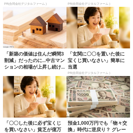
PR(合同会社デジタルファーム )
PR(合同会社デジタルファーム )
「新築の価値は住んだ瞬間3
「玄関に〇〇を置いた後に
割減」だったのに...中古マン
宝くじ買いなさい」簡単に
ションの相場が上昇し続け...
当選
PR(合同会社デジタルファーム )
「〇〇した後に必ず宝くじ
預金1,000万円でも「物々交
を買いなさい」貧乏が億万
換」時代に逆戻り？ グレー