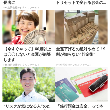
長者に
トリセットで変わるお金の...
PR(合同会社デジタルファーム )
【今すぐやって】60歳以上
金運下げるの絶対やめて！9
は〇〇しないと金運が崩壊
割が知らない“貯金術”
します
PR(合同会社デジタルファーム )
PR(合同会社デジタルファーム )
“リスクが気になる人”のた
「銀行預金は安全」って本