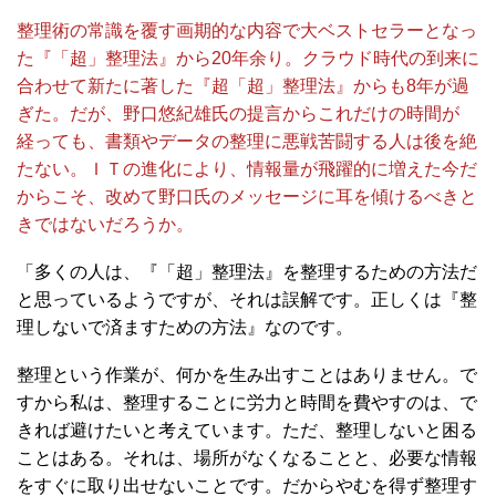
整理術の常識を覆す画期的な内容で大ベストセラーとなっ
た『「超」整理法』から20年余り。クラウド時代の到来に
合わせて新たに著した『超「超」整理法』からも8年が過
ぎた。だが、野口悠紀雄氏の提言からこれだけの時間が
経っても、書類やデータの整理に悪戦苦闘する人は後を絶
たない。ＩＴの進化により、情報量が飛躍的に増えた今だ
からこそ、改めて野口氏のメッセージに耳を傾けるべきと
きではないだろうか。
「多くの人は、『「超」整理法』を整理するための方法だ
と思っているようですが、それは誤解です。正しくは『整
理しないで済ますための方法』なのです。
整理という作業が、何かを生み出すことはありません。で
すから私は、整理することに労力と時間を費やすのは、で
きれば避けたいと考えています。ただ、整理しないと困る
ことはある。それは、場所がなくなることと、必要な情報
をすぐに取り出せないことです。だからやむを得ず整理す