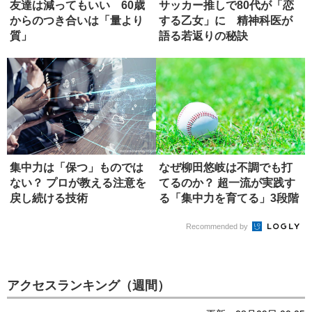
友達は減ってもいい 60歳
サッカー推しで80代が「恋
からのつき合いは「量より
する乙女」に 精神科医が
質」
語る若返りの秘訣
集中力は「保つ」ものでは
なぜ柳田悠岐は不調でも打
ない？ プロが教える注意を
てるのか？ 超一流が実践す
戻し続ける技術
る「集中力を育てる」3段階
Recommended by
アクセスランキング（週間）