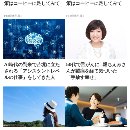
策はコーヒーに足してみて
策はコーヒーに足してみて
PR(森永乳業)
PR(森永乳業)
AI時代の到来で苦境に立た
50代で舌がんに...堀ちえみさ
される「アシスタントレベ
んが闘病を経て気づいた
ルの仕事」をしてきた人
「手放す幸せ」