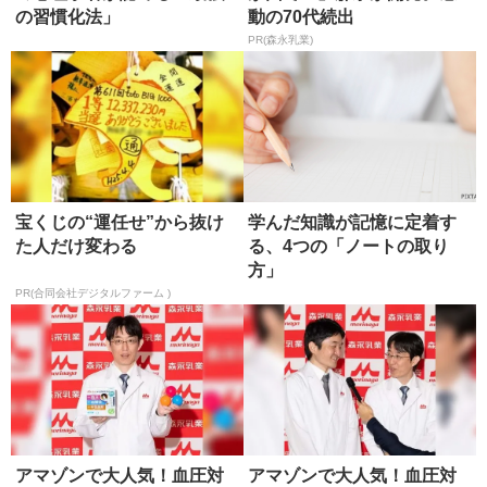
の習慣化法」
動の70代続出
PR(森永乳業)
宝くじの“運任せ”から抜け
学んだ知識が記憶に定着す
た人だけ変わる
る、4つの「ノートの取り
方」
PR(合同会社デジタルファーム )
アマゾンで大人気！血圧対
アマゾンで大人気！血圧対