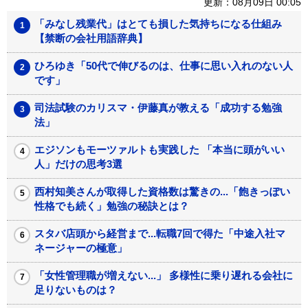
更新：08月09日 00:05
「みなし残業代」はとても損した気持ちになる仕組み
【禁断の会社用語辞典】
ひろゆき「50代で伸びるのは、仕事に思い入れのない人
です」
司法試験のカリスマ・伊藤真が教える「成功する勉強
法」
エジソンもモーツァルトも実践した 「本当に頭がいい
人」だけの思考3選
西村知美さんが取得した資格数は驚きの...「飽きっぽい
性格でも続く」勉強の秘訣とは？
スタバ店頭から経営まで...転職7回で得た「中途入社マ
ネージャーの極意」
「女性管理職が増えない...」 多様性に乗り遅れる会社に
足りないものは？