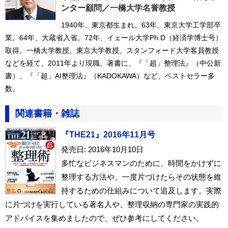
ンター顧問／一橋大学名誉教授
1940年、東京都生まれ。63年、東京大学工学部卒
業。64年、大蔵省入省。72年、イェール大学Ph.D（経済学博士号）
取得。一橋大学教授、東京大学教授、スタンフォード大学客員教授
などを経て、2011年より現職。著書に、『「超」整理法』（中公新
書）、『「超」AI整理法』（KADOKAWA）など、ベストセラー多
数。
関連書籍・雑誌
『THE21』2016年11月号
発売日: 2016年10月10日
多忙なビジネスマンのために、時間をかけずに
整理する方法や、一度片づけたらその状態を維
持するための仕組みについて追及します。実際
に片づけを実行している著名人や、整理収納の専門家の実践的
アドバイスを集めましたので、ぜひ参考にしてください。