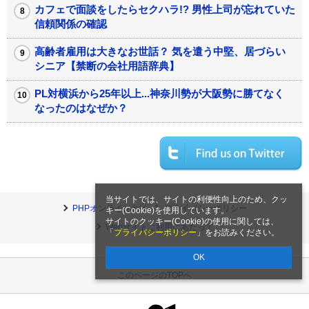
カフェで面談をしたらセクハラ!? 男性上司が忘れていた
信頼関係の確認
高齢者雇用は大きなお世話？ 気を遣う中堅、居づらい
シニア【禁断の会社用語辞典】
PL対横浜から25年以上...神奈川勢が大阪勢に勝てなく
なったのはなぜか？
当サイトでは、サイトの利便性向上のため、クッ
PHPオンラインとは
プライバシーポリシー
キー(Cookie)を使用しています。
サイトのクッキー(Cookie)の使用に関しては、
Webサイトご利用にあたって
「
プライバシーポリシー
」をお読みください。
OK
このページのTOPへ