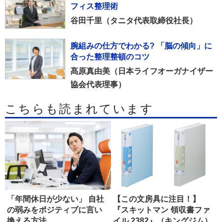
フィス整理術
谷田千里（タニタ代表取締役社長）
腕組みの仕方でわかる? 「脳の傾向」に
合った整理整頓のコツ
髙原真由美（日本ライフオーガナイザー
協会代表理事）
こちらも読まれています
「年間休日が少ない」 自社
【この文房具に注目！】
の弱みをポジティブに言い
『スキットマン 領収書ファ
換える方法
イル 2382』（キングジム）