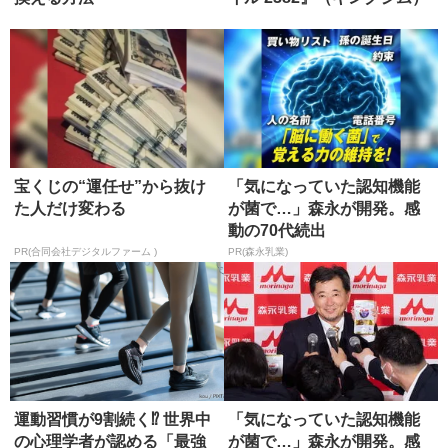
宝くじの“運任せ”から抜け
「気になっていた認知機能
た人だけ変わる
が菌で…」森永が開発。感
動の70代続出
PR(合同会社デジタルファーム )
PR(森永乳業)
運動習慣が9割続く⁉ 世界中
「気になっていた認知機能
の心理学者が認める「最強
が菌で…」森永が開発。感