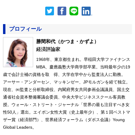
プロフィール
勝間和代
（かつま・かずよ）
経済評論家
1968年、東京都生まれ。早稲田大学ファイナンス
MBA、慶應義塾大学商学部卒業。当時最年少の19
歳で会計士補の資格を取 得、大学在学中から監査法人に勤務。
アーサー・アンダーセン、マッキンゼー、JPモルガンを経て独立。
現在、㈱監査と分析取締役、内閣府男女共同参画会議議員、国土交
通省社会資本整備審議会委員、中央大学ビジネススクール客員教
授。ウォール・ストリート・ジャーナル「世界の最も注目すべき女
性50人」選出。エイボン女性大賞（史上最年少）、第１回ベストマ
ザー賞（経済部門）、世界経済フォーラム（ダボス会議）Young
Global Leaders。