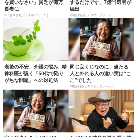
を買いなさい」貧乏が億万
するだけです」7億当選者が
長者に
続出
PR(合同会社デジタルファーム )
PR(合同会社デジタルファーム )
老後の不安、介護の悩み...精
同じ宝くじなのに、当たる
神科医が説く「50代で陥り
人と外れる人の違い実は“こ
がちな問題」への対処法
こ”でした
PR(合同会社デジタルファーム )