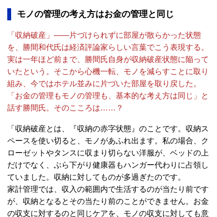
モノの管理の考え方はお金の管理と同じ
「収納破産」――片づけられずに部屋が散らかった状態
を、勝間和代氏は経済評論家らしい言葉でこう表現する。
実は一年ほど前まで、勝間氏自身が収納破産状態に陥って
いたという。そこから心機一転、モノを減らすことに取り
組み、今ではホテル並みに片づいた部屋を取り戻した。
「お金の管理もモノの管理も、基本的な考え方は同じ」と
話す勝間氏。そのこころは……？
「収納破産とは、『収納の赤字状態』のことです。収納ス
ペースを使い切ると、モノがあふれ出ます。私の場合、ク
ローゼットやタンスに収まり切らない洋服が、ベッドの上
だけでなく、ぶら下がり健康器もハンガー代わりに占領し
ていました。収納に対してものが多過ぎたのです。
家計管理では、収入の範囲内で生活するのが当たり前です
が、収納となるとその当たり前のことができません。お金
の収支に対するのと同じケアを、モノの収支に対しても意