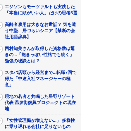
エジソンもモーツァルトも実践した
「本当に頭がいい人」だけの思考3選
高齢者雇用は大きなお世話？ 気を遣
う中堅、居づらいシニア【禁断の会
社用語辞典】
西村知美さんが取得した資格数は驚
きの...「飽きっぽい性格でも続く」
勉強の秘訣とは？
スタバ店頭から経営まで...転職7回で
得た「中途入社マネージャーの極
意」
現地の若者と共鳴した星野リゾート
代表 温泉街復興プロジェクトの現在
地
「女性管理職が増えない...」 多様性
に乗り遅れる会社に足りないもの