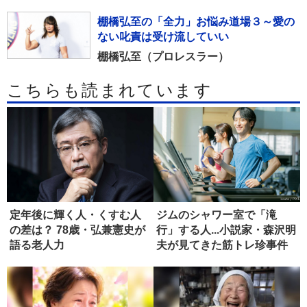
棚橋弘至の「全力」お悩み道場３～愛の
ない叱責は受け流していい
棚橋弘至（プロレスラー）
こちらも読まれています
定年後に輝く人・くすむ人
ジムのシャワー室で「滝
の差は？ 78歳・弘兼憲史が
行」する人...小説家・森沢明
語る老人力
夫が見てきた筋トレ珍事件