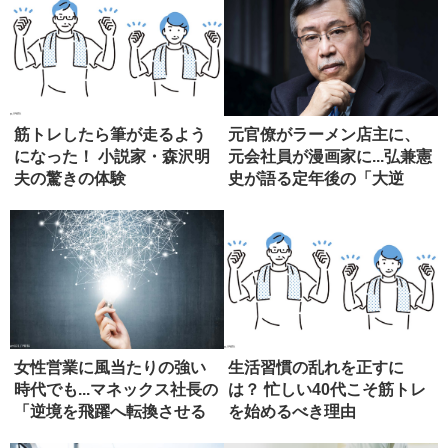
筋トレしたら筆が走るよう
元官僚がラーメン店主に、
になった！ 小説家・森沢明
元会社員が漫画家に...弘兼憲
夫の驚きの体験
史が語る定年後の「大逆
転」
女性営業に風当たりの強い
生活習慣の乱れを正すに
時代でも...マネックス社長の
は？ 忙しい40代こそ筋トレ
「逆境を飛躍へ転換させる
を始めるべき理由
力...