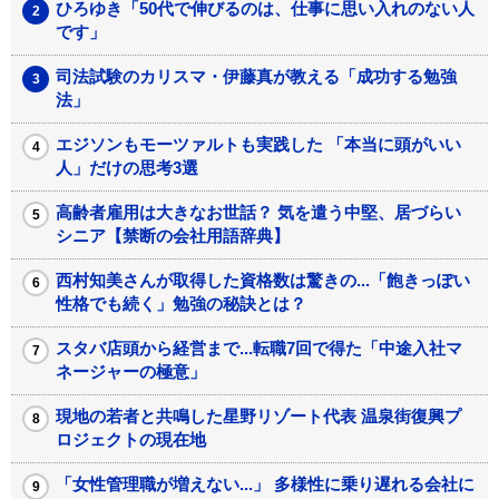
ひろゆき「50代で伸びるのは、仕事に思い入れのない人
です」
司法試験のカリスマ・伊藤真が教える「成功する勉強
法」
エジソンもモーツァルトも実践した 「本当に頭がいい
人」だけの思考3選
高齢者雇用は大きなお世話？ 気を遣う中堅、居づらい
シニア【禁断の会社用語辞典】
西村知美さんが取得した資格数は驚きの...「飽きっぽい
性格でも続く」勉強の秘訣とは？
スタバ店頭から経営まで...転職7回で得た「中途入社マ
ネージャーの極意」
現地の若者と共鳴した星野リゾート代表 温泉街復興プ
ロジェクトの現在地
「女性管理職が増えない...」 多様性に乗り遅れる会社に