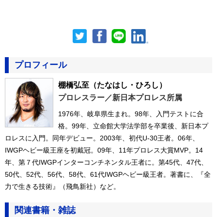
プロフィール
棚橋弘至
（たなはし・ひろし）
プロレスラー／新日本プロレス所属
1976年、岐阜県生まれ。98年、入門テストに合
格。99年、立命館大学法学部を卒業後、新日本プ
ロレスに入門。同年デビュー。2003年、初代U-30王者。06年、
IWGPヘビー級王座を初戴冠。09年、11年プロレス大賞MVP。14
年、第７代IWGPインターコンチネンタル王者に。第45代、47代、
50代、52代、56代、58代、61代IWGPヘビー級王者。著書に、『全
力で生きる技術』（飛鳥新社）など。
関連書籍・雑誌