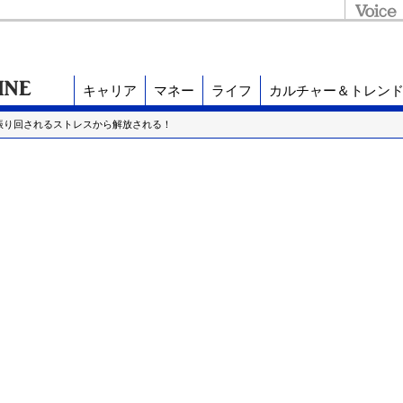
キャリア
マネー
ライフ
カルチャー＆トレン
振り回されるストレスから解放される！