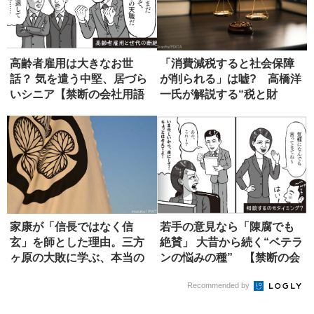
高齢者雇用は大きなお世
「消費減税すると社会保障
話？ 気を遣う中堅、居づら
が削られる」は嘘? 高橋洋
いシニア【禁断の会社用語
一氏が解説する“税と財
辞典】
源”の真...
家康が「信長ではなく信
若手の意見なら「陳腐でも
玄」を師とした理由。三方
絶賛」 大昔から続く“ベテラ
ヶ原の大敗に学ぶ、本当の
ンの悩みの種” 【禁断の会
師の選び方
社...
Recommended by