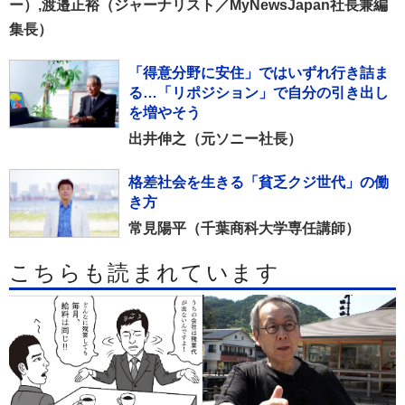
ー）,渡邉正裕（ジャーナリスト／MyNewsJapan社長兼編
集長）
「得意分野に安住」ではいずれ行き詰ま
る…「リポジション」で自分の引き出し
を増やそう
出井伸之（元ソニー社長）
格差社会を生きる「貧乏クジ世代」の働
き方
常見陽平（千葉商科大学専任講師）
こちらも読まれています