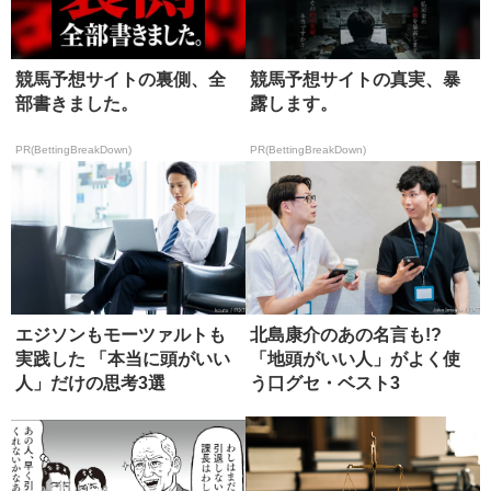
競馬予想サイトの裏側、全
競馬予想サイトの真実、暴
部書きました。
露します。
PR(BettingBreakDown)
PR(BettingBreakDown)
エジソンもモーツァルトも
北島康介のあの名言も!?
実践した 「本当に頭がいい
「地頭がいい人」がよく使
人」だけの思考3選
う口グセ・ベスト3