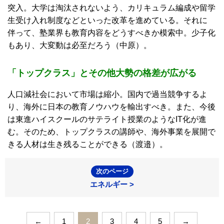
突入。大学は淘汰されないよう、カリキュラム編成や留学
生受け入れ制度などといった改革を進めている。それに
伴って、塾業界も教育内容をどうすべきか模索中。少子化
もあり、大変動は必至だろう（中原）。
「トップクラス」とその他大勢の格差が広がる
人口減社会において市場は縮小。国内で過当競争するよ
り、海外に日本の教育ノウハウを輸出すべき。また、今後
は東進ハイスクールのサテライト授業のようなIT化が進
む。そのため、トップクラスの講師や、海外事業を展開で
きる人材は生き残ることができる（渡邉）。
次のページ
エネルギー >
←
1
2
3
4
5
→