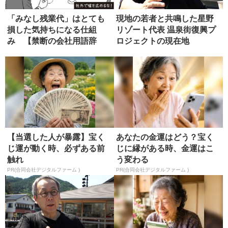
「みなし残業代」はとても
現地の若者と共鳴した星野
損した気持ちになる仕組
リゾート代表 温泉街復興プ
み 【禁断の会社用語辞
ロジェクトの現在地
典】
【当選した人が暴露】宝く
あなたの金運はどう？宝く
じ運が動く時、必ずある前
じに縁がある時、金運はこ
触れ
う変わる
PR(合同会社デジタルファーム )
PR(合同会社デジタルファーム )