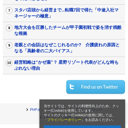
スタバ店頭から経営まで...転職7回で得た「中途入社マ
ネージャーの極意」
地方大会を圧勝したチームが甲子園初戦で姿を消す残酷
な根拠
老親との会話はなぜこじれるのか? 介護疲れの原因と
なる「高齢者の二大バイアス」
経営戦略は“かぜ薬”？ 星野リゾート代表がどんな時も
ぶれない理由
当サイトでは、サイトの利便性向上のため、クッ
PHPオンラインとは
プライバシーポリシー
キー(Cookie)を使用しています。
サイトのクッキー(Cookie)の使用に関しては、
Webサイトご利用にあたって
「
プライバシーポリシー
」をお読みください。