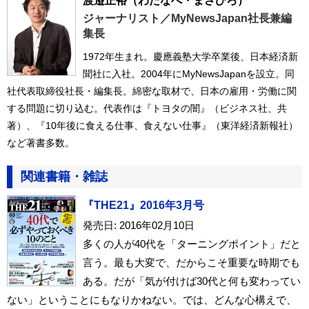
渡邉正裕
（わたなべ・まさひろ）
ジャーナリスト／MyNewsJapan社長兼編
集長
1972年生まれ。慶應義塾大学卒業後、日本経済新
聞社に入社。2004年にMyNewsJapanを設立。同
社代表取締役社長・編集長。綿密な取材で、日本の雇用・労働に関
する問題に切り込む。代表作は『トヨタの闇』（ビジネス社、共
著）、『10年後に食える仕事、食えない仕事』（東洋経済新報社）
など著書多数。
関連書籍・雑誌
『THE21』2016年3月号
発売日: 2016年02月10日
多くの人が40代を「ターニングポイント」だと
言う。最も大変で、だからこそ重要な時期でも
ある。だが「気が付けば30代と何も変わってい
ない」ということにもなりかねない。では、どんな心構えで、