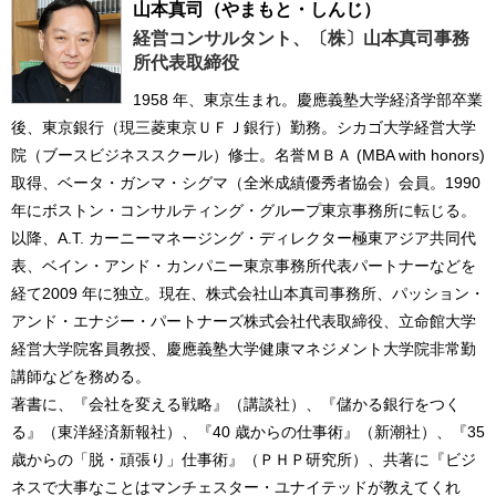
山本真司
（やまもと・しんじ）
経営コンサルタント、〔株〕山本真司事務
所代表取締役
1958 年、東京生まれ。慶應義塾大学経済学部卒業
後、東京銀行（現三菱東京ＵＦＪ銀行）勤務。シカゴ大学経営大学
院（ブースビジネススクール）修士。名誉ＭＢＡ (MBA with honors)
取得、ベータ・ガンマ・シグマ（全米成績優秀者協会）会員。1990
年にボストン・コンサルティング・グループ東京事務所に転じる。
以降、A.T. カーニーマネージング・ディレクター極東アジア共同代
表、ベイン・アンド・カンパニー東京事務所代表パートナーなどを
経て2009 年に独立。現在、株式会社山本真司事務所、パッション・
アンド・エナジー・パートナーズ株式会社代表取締役、立命館大学
経営大学院客員教授、慶應義塾大学健康マネジメント大学院非常勤
講師などを務める。
著書に、『会社を変える戦略』（講談社）、『儲かる銀行をつく
る』（東洋経済新報社）、『40 歳からの仕事術』（新潮社）、『35
歳からの「脱・頑張り」仕事術』（ＰＨＰ研究所）、共著に『ビジ
ネスで大事なことはマンチェスター・ユナイテッドが教えてくれ