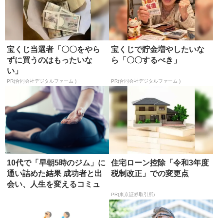
宝くじ当選者「〇〇をやら
宝くじで貯金増やしたいな
ずに買うのはもったいな
ら「〇〇するべき」
い」
PR(合同会社デジタルファーム )
PR(合同会社デジタルファーム )
10代で「早朝5時のジム」に
住宅ローン控除「令和3年度
通い詰めた結果 成功者と出
税制改正」での変更点
会い、人生を変えるコミュ
ニ...
PR(東京証券取引所)