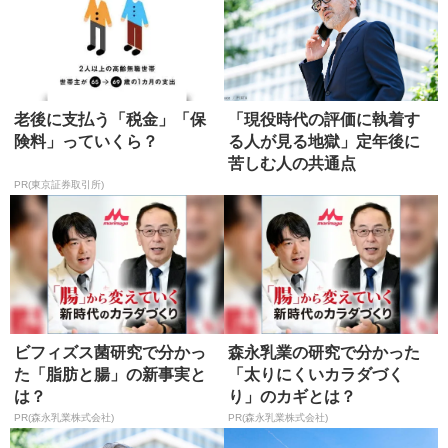
老後に支払う「税金」「保
「現役時代の評価に執着す
険料」っていくら？
る人が見る地獄」定年後に
苦しむ人の共通点
PR(東京証券取引所)
ビフィズス菌研究で分かっ
森永乳業の研究で分かった
た「脂肪と腸」の新事実と
「太りにくいカラダづく
は？
り」のカギとは？
PR(森永乳業株式会社)
PR(森永乳業株式会社)