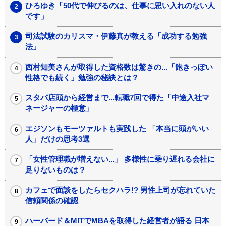
ひろゆき「50代で伸びるのは、仕事に思い入れのない人
です」
司法試験のカリスマ・伊藤真が教える「成功する勉強
法」
西村知美さんが取得した資格数は驚きの...「飽きっぽい
性格でも続く」勉強の秘訣とは？
スタバ店頭から経営まで...転職7回で得た「中途入社マ
ネージャーの極意」
エジソンもモーツァルトも実践した 「本当に頭がいい
人」だけの思考3選
「女性管理職が増えない...」 多様性に乗り遅れる会社に
足りないものは？
カフェで面談をしたらセクハラ!? 男性上司が忘れていた
信頼関係の確認
ハーバード＆MITでMBAを取得した経営者が語る 日本