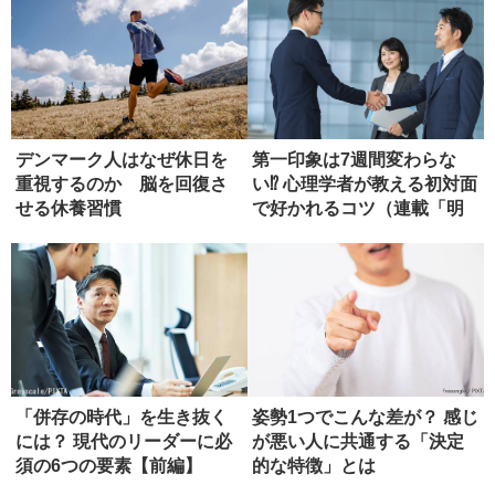
デンマーク人はなぜ休日を
第一印象は7週間変わらな
重視するのか 脳を回復さ
い⁉ 心理学者が教える初対面
せる休養習慣
で好かれるコツ（連載「明
日か...
「併存の時代」を生き抜く
姿勢1つでこんな差が？ 感じ
には？ 現代のリーダーに必
が悪い人に共通する「決定
須の6つの要素【前編】
的な特徴」とは