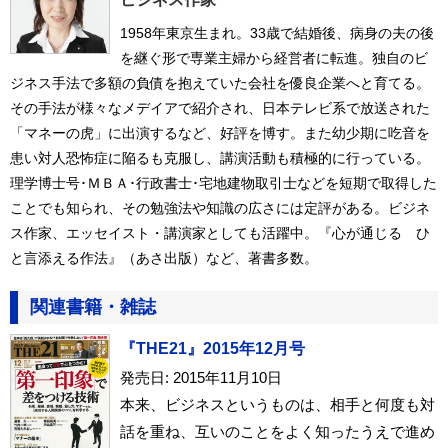
1958年東京生まれ。33歳で結婚後、病身の夫の後
を継ぐ形で専業主婦から経営者に転進。独自のビ
ジネス手法で多額の負債を抱えていた会社を優良企業へと育てる。
その手法が様々なメデイアで紹介され、日本テレビ系で放送された
「マネーの虎」に出演するなど、好評を博す。また幼少期に吃音を
患い対人恐怖症に陥るも克服し、講演活動も積極的に行っている。
理学博士号･ＭＢＡ･行政書士･宅地建物取引士などを短期で取得した
ことでも知られ、その勉強法や知識の広さには定評がある。ビジネ
ス作家、エッセイスト・講演家としても活躍中。『心が通じる ひ
と言添える作法』（あさ出版）など、著書多数。
関連書籍・雑誌
『THE21』2015年12月号
発売日: 2015年11月10日
本来、ビジネスというものは、相手と何度も対
話を重ね、互いのことをよく知ったうえで進め