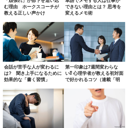
「頑張れ」が部下を追い込
単語でメモする人は仕事が
む理由 ホークスコーチが
できない理由とは？ 思考を
教える正しい声かけ
変えるメモ術
会話が苦手な人が変わるに
第一印象は7週間変わらな
は? 聞き上手になるために
い⁉ 心理学者が教える初対面
効果的な「書く習慣」
で好かれるコツ（連載「明
日か...