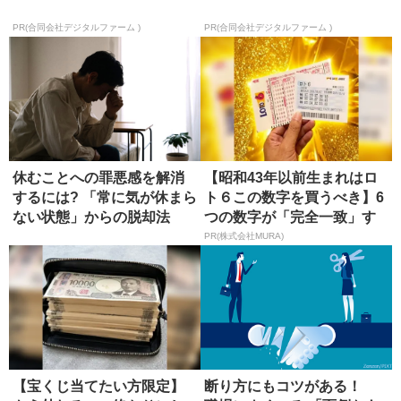
PR(合同会社デジタルファーム )
PR(合同会社デジタルファーム )
休むことへの罪悪感を解消
【昭和43年以前生まれはロ
するには? 「常に気が休まら
ト６この数字を買うべき】6
ない状態」からの脱却法
つの数字が「完全一致」す
る方...
PR(株式会社MURA)
【宝くじ当てたい方限定】
断り方にもコツがある！