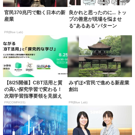
官民370兆円で動く日本の新
良かれと思ったのに... トッ
産業
プの善意が現場を悩ませ
る“あるある”パターン
PR(Blue Lab)
【8/25開催】CBT活用と質
みずほ×官民で進める新産業
の高い探究学習で変わる！
創出
次期学習指導要領を見据え
た...
PR(COMPASS)
PR(Blue Lab)