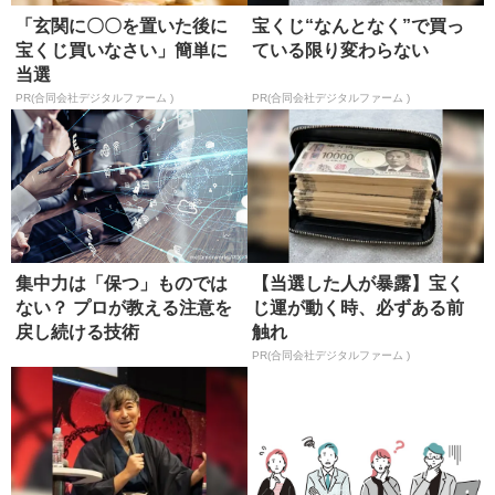
「玄関に〇〇を置いた後に
宝くじ“なんとなく”で買っ
宝くじ買いなさい」簡単に
ている限り変わらない
当選
PR(合同会社デジタルファーム )
PR(合同会社デジタルファーム )
集中力は「保つ」ものでは
【当選した人が暴露】宝く
ない？ プロが教える注意を
じ運が動く時、必ずある前
戻し続ける技術
触れ
PR(合同会社デジタルファーム )