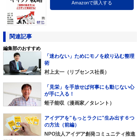
Amazonで購入する
関連記事
編集部のおすすめ
「迷わない」ためにモノを絞り込む整理
術
村上太一（リブセンス社長）
「見栄」を手放せば何事にも動じない心
が手に入る！
蛭子能収（漫画家／タレント）
アイデアを”もっとラクに”生み出す６つ
の方法（前編）
NPO法人アイデア創発コミュニティ推進