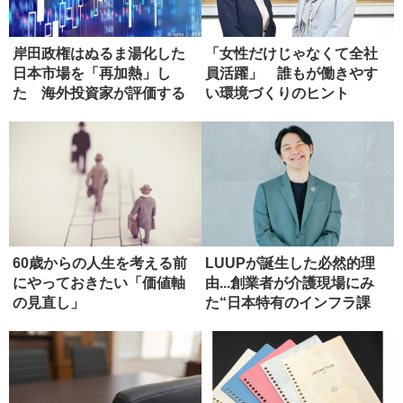
岸田政権はぬるま湯化した
「女性だけじゃなくて全社
日本市場を「再加熱」し
員活躍」 誰もが働きやす
た 海外投資家が評価する
い環境づくりのヒント
理由
60歳からの人生を考える前
LUUPが誕生した必然的理
にやっておきたい「価値軸
由...創業者が介護現場にみ
の見直し」
た“日本特有のインフラ課
題...