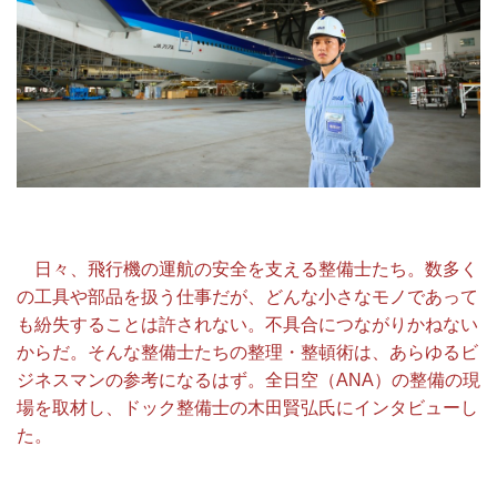
日々、飛行機の運航の安全を支える整備士たち。数多く
の工具や部品を扱う仕事だが、どんな小さなモノであって
も紛失することは許されない。不具合につながりかねない
からだ。そんな整備士たちの整理・整頓術は、あらゆるビ
ジネスマンの参考になるはず。全日空（ANA）の整備の現
場を取材し、ドック整備士の木田賢弘氏にインタビューし
た。