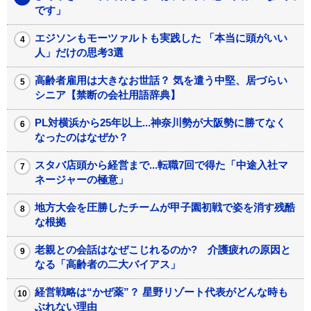
です」
エジソンもモーツァルトも実践した 「本当に頭がいい
人」だけの思考3選
高齢者雇用は大きなお世話？ 気を遣う中堅、居づらい
シニア【禁断の会社用語辞典】
PL対横浜から25年以上...神奈川勢が大阪勢に勝てなく
なったのはなぜか？
スタバ店頭から経営まで...転職7回で得た「中途入社マ
ネージャーの極意」
地方大会を圧勝したチームが甲子園初戦で姿を消す残酷
な根拠
老親との会話はなぜこじれるのか? 介護疲れの原因と
なる「高齢者の二大バイアス」
経営戦略は“かぜ薬”？ 星野リゾート代表がどんな時も
ぶれない理由