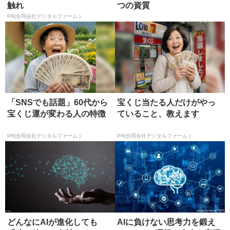
触れ
つの資質
PR(合同会社デジタルファーム )
「SNSでも話題」60代から
宝くじ当たる人だけがやっ
宝くじ運が変わる人の特徴
ていること、教えます
PR(合同会社デジタルファーム )
PR(合同会社デジタルファーム )
どんなにAIが進化しても
AIに負けない思考力を鍛え