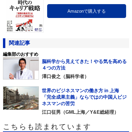
Amazonで購入する
関連記事
編集部のおすすめ
脳科学から見えてきた！やる気を高める
４つの方法
澤口俊之（脳科学者）
世界のビジネスマンの働き方 in 上海
「完全成果主義」ならではの中国人ビジ
ネスマンの苦労
江口征男（GML上海／Y&E総経理）
こちらも読まれています