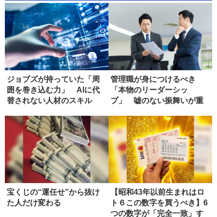
ジョブズが持っていた「周
管理職が身につけるべき
囲を巻き込む力」 AIに代
「本物のリーダーシッ
替されない人材のスキル
プ」 嘘のない振舞いが重
要な理由
宝くじの“運任せ”から抜け
【昭和43年以前生まれはロ
た人だけ変わる
ト６この数字を買うべき】6
つの数字が「完全一致」す