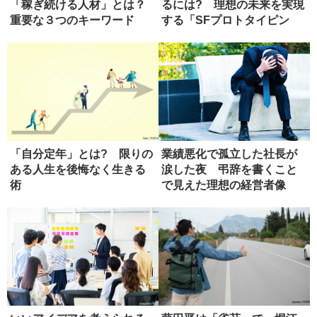
「稼ぎ続ける人材」とは？
るには? 理想の未来を実現
重要な３つのキーワード
する「SFプロトタイピン
グ」
「自分定年」とは? 限りの
業績悪化で孤立した社長が
ある人生を後悔なく生きる
涙した夜 弔辞を書くこと
術
で見えた理想の経営者像