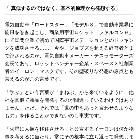
「 真似するのではなく、基本的原理から発想する」
電気自動車「ロードスター」「モデルＳ」で自動車業界に
旋風を巻き起こし、商業用宇宙ロケット「ファルコン９」
にて民間企業で初めて国際宇宙ステーションとのドッキン
グを成功させる……。今や、ジョブズを超える経営者とま
で評されるのが、電気自動車メーカー・テスラモーターズ
会長であり、ロケットベンチャー企業・スペースＸ社創業
者のイーロン・マスクです。その型破りな発想の原点とも
言えるのがこの言葉です。
「学ぶ」という言葉が「まねぶ」から来ているように、他
社を真似て商品を開発するのが間違っているわけではあり
ません。ただ、それでは「世の中をあっと言わせるような
もの」を作ることができないのも事実です。
「火星に人類を移住させる」と公言するイーロンは何か物
事を考えるに当たり、常にその根本に立ち返って発想しま