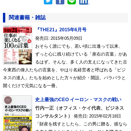
関連書籍・雑誌
『THE21』2015年6月号
発売日: 2015年05月09日
おそらく誰にでも、若い頃に出逢って以来、
ずっと心に残り続けている「座右の言葉」があ
るはず。そんな、多く人の支えになってきた古
今東西の偉人たちの言葉を、やはり名経営者と呼ばれる「ビジ
ネスの達人」たちを始めとした方々が紹介・開設。パラパラと
開くだけで元気になる一冊。
史上最強のCEO イーロン・マスクの戦い
竹内一正（オフィス・ケイ代表、ビジネス
コンサルタント）
発売日: 2015年02月18日
「財産を残すとしたら、この男に贈る。彼なら