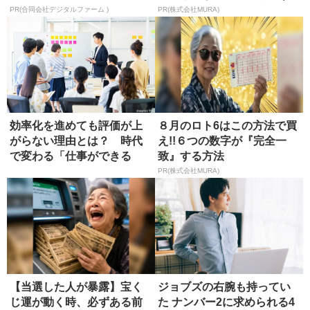
る方...
PR(合同会社デジタルファーム )
PR(株式会社MURA)
効率化を進めても評価が上
８月のロト6はこの方法で買
がらない理由とは？ 時代
え!!６つの数字が『完全一
で変わる「仕事ができる
致』する方法
人」の条件
PR(株式会社MURA)
【当選した人が暴露】宝く
ジョブズの右腕も持ってい
じ運が動く時、必ずある前
た ナンバー2に求められる4