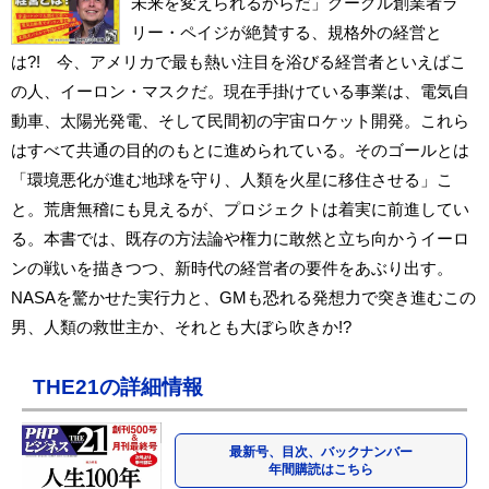
未来を変えられるからだ」グーグル創業者ラ
リー・ペイジが絶賛する、規格外の経営と
は?! 今、アメリカで最も熱い注目を浴びる経営者といえばこ
の人、イーロン・マスクだ。現在手掛けている事業は、電気自
動車、太陽光発電、そして民間初の宇宙ロケット開発。これら
はすべて共通の目的のもとに進められている。そのゴールとは
「環境悪化が進む地球を守り、人類を火星に移住させる」こ
と。荒唐無稽にも見えるが、プロジェクトは着実に前進してい
る。本書では、既存の方法論や権力に敢然と立ち向かうイーロ
ンの戦いを描きつつ、新時代の経営者の要件をあぶり出す。
NASAを驚かせた実行力と、GMも恐れる発想力で突き進むこの
男、人類の救世主か、それとも大ぼら吹きか!?
THE21の詳細情報
最新号、目次、バックナンバー
年間購読はこちら