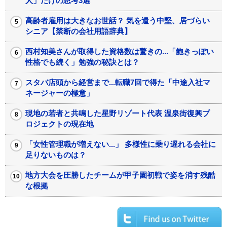
人」だけの思考3選
高齢者雇用は大きなお世話？ 気を遣う中堅、居づらい
シニア【禁断の会社用語辞典】
西村知美さんが取得した資格数は驚きの...「飽きっぽい
性格でも続く」勉強の秘訣とは？
スタバ店頭から経営まで...転職7回で得た「中途入社マ
ネージャーの極意」
現地の若者と共鳴した星野リゾート代表 温泉街復興プ
ロジェクトの現在地
「女性管理職が増えない...」 多様性に乗り遅れる会社に
足りないものは？
地方大会を圧勝したチームが甲子園初戦で姿を消す残酷
な根拠