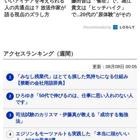
いいアイデアを考えられる
藤田晋は「雀荘」で、堀江
人の共通点は？ 放送作家が
貴文は「ヒッチハイク」
語る視点のズラし方
で...20代の”原体験”がその
後...
Recommended by
アクセスランキング（週間）
更新：08月08日 00:05
「みなし残業代」はとても損した気持ちになる仕組み
【禁断の会社用語辞典】
ひろゆき「50代で伸びるのは、仕事に思い入れのない人
です」
司法試験のカリスマ・伊藤真が教える「成功する勉強
法」
エジソンもモーツァルトも実践した 「本当に頭がいい