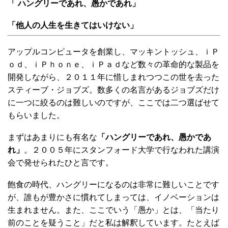
「 ハングリーであれ、愚かであれ」
「他人の人生を生きてはいけない」
アップルコンピュータを創業し、マッキントッシュ、ｉＰ
ｏｄ、ｉＰｈｏｎｅ、ｉＰａｄなど数々の革命的な製品を
開発しながら、２０１１年に惜しまれつつこの世を去った
スティーブ・ジョブズ。数多くの名言があるジョブズだけ
に一つに絞るのは難しいのですが、ここでは二つ選ばせて
もらいました。
まずはあまりにも有名な
「ハングリーであれ、愚かであ
れ」
。２００５年にスタンフォード大学で行なわれた講演
会で発せられたひと言です。
飽食の時代、ハングリーになるのは非常に難しいことです
が、誰もが豊かさに慣れてしまっては、イノベーションは
生まれません。また、ここでいう「愚か」とは、「当たり
前のことを疑うこと」だと私は解釈しています。たとえば