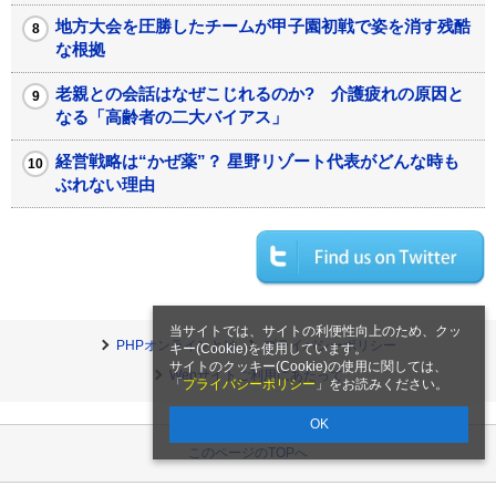
地方大会を圧勝したチームが甲子園初戦で姿を消す残酷
な根拠
老親との会話はなぜこじれるのか? 介護疲れの原因と
なる「高齢者の二大バイアス」
経営戦略は“かぜ薬”？ 星野リゾート代表がどんな時も
ぶれない理由
当サイトでは、サイトの利便性向上のため、クッ
PHPオンラインとは
プライバシーポリシー
キー(Cookie)を使用しています。
サイトのクッキー(Cookie)の使用に関しては、
Webサイトご利用にあたって
「
プライバシーポリシー
」をお読みください。
OK
このページのTOPへ