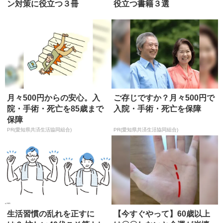
ン対策に役立つ３冊
役立つ書籍３選
月々500円からの安心。入
ご存じですか？月々500円で
院・手術・死亡を85歳まで
入院・手術・死亡を保障
保障
PR(愛知県共済生活協同組合)
PR(愛知県共済生活協同組合)
生活習慣の乱れを正すに
【今すぐやって】60歳以上