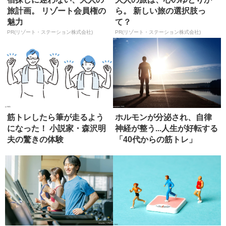
旅計画。 リゾート会員権の
ら。 新しい旅の選択肢っ
魅力
て？
PR(リゾート・ステーション株式会社)
PR(リゾート・ステーション株式会社)
筋トレしたら筆が走るよう
ホルモンが分泌され、自律
になった！ 小説家・森沢明
神経が整う...人生が好転する
夫の驚きの体験
「40代からの筋トレ」