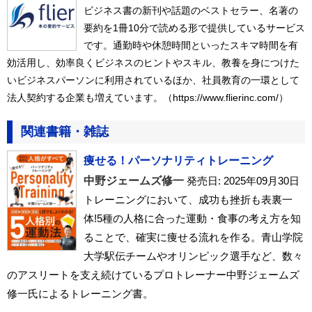
ビジネス書の新刊や話題のベストセラー、名著の
要約を1冊10分で読める形で提供しているサービス
です。通勤時や休憩時間といったスキマ時間を有
効活用し、効率良くビジネスのヒントやスキル、教養を身につけた
いビジネスパーソンに利用されているほか、社員教育の一環として
法人契約する企業も増えています。（https://www.flierinc.com/）
関連書籍・雑誌
痩せる！パーソナリティトレーニング
中野ジェームズ修一
発売日: 2025年09月30日
トレーニングにおいて、成功も挫折も表裏一
体!5種の人格に合った運動・食事の考え方を知
ることで、確実に痩せる流れを作る。青山学院
大学駅伝チームやオリンピック選手など、数々
のアスリートを支え続けているプロトレーナー中野ジェームズ
修一氏によるトレーニング書。