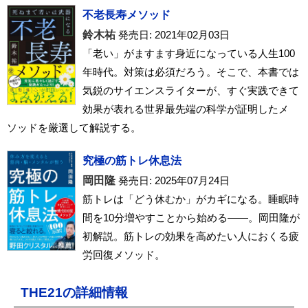
不老長寿メソッド
鈴木祐
発売日: 2021年02月03日
「老い」がますます身近になっている人生100
年時代。対策は必須だろう。そこで、本書では
気鋭のサイエンスライターが、すぐ実践できて
効果が表れる世界最先端の科学が証明したメ
ソッドを厳選して解説する。
究極の筋トレ休息法
岡田隆
発売日: 2025年07月24日
筋トレは「どう休むか」がカギになる。睡眠時
間を10分増やすことから始める――。岡田隆が
初解説。筋トレの効果を高めたい人におくる疲
労回復メソッド。
THE21の詳細情報