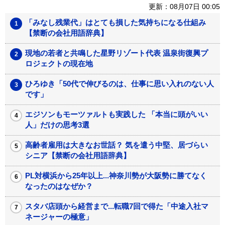
更新：08月07日 00:05
「みなし残業代」はとても損した気持ちになる仕組み
【禁断の会社用語辞典】
現地の若者と共鳴した星野リゾート代表 温泉街復興プ
ロジェクトの現在地
ひろゆき「50代で伸びるのは、仕事に思い入れのない人
です」
エジソンもモーツァルトも実践した 「本当に頭がいい
人」だけの思考3選
高齢者雇用は大きなお世話？ 気を遣う中堅、居づらい
シニア【禁断の会社用語辞典】
PL対横浜から25年以上...神奈川勢が大阪勢に勝てなく
なったのはなぜか？
スタバ店頭から経営まで...転職7回で得た「中途入社マ
ネージャーの極意」