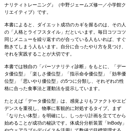
ナリティトレーニング』（中野ジェームズ修一／小学館ク
リエイティブ）です。
本書によると、ダイエット成功のカギを握るのは、その人
の「人格とライフスタイル」だといいます。毎日コツコツ
同じメニューを繰り返すのが合っている人もいれば、すぐ
飽きてしまう人もいます。自分に合ったやり方を見つけ、
それを実践することが大切です。
本書では独自の「パーソナリティ診断」をもとに、「デー
タ優位型」「楽しさ優位型」「指示命令優位型」「効率優
位型」「思いやり優位型」の5つに分類し、それぞれの性
格に合った食事法と運動法を提示しています。
たとえば「データ優位型」は、感覚よりもファクトやエビ
デンスを重視し、物事に客観的に対処するタイプ。まず
「なりたい体型」を明確にし、しっかり計画を立ててから
始めることが成功の秘訣です。体成分分析装置「InBody」
やウェアラブルデバイスを活用して数値で目標管理する