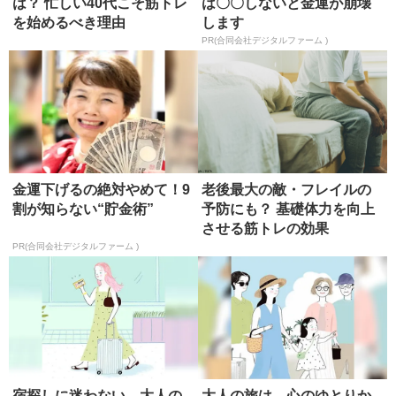
は？ 忙しい40代こそ筋トレ
は〇〇しないと金運が崩壊
を始めるべき理由
します
PR(合同会社デジタルファーム )
金運下げるの絶対やめて！9
老後最大の敵・フレイルの
割が知らない“貯金術”
予防にも？ 基礎体力を向上
させる筋トレの効果
PR(合同会社デジタルファーム )
宿探しに迷わない、大人の
大人の旅は、心のゆとりか