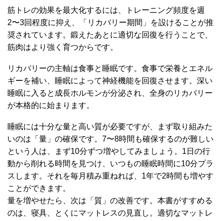
筋トレの効果を最大化するには、トレーニング頻度を週
2〜3回程度に抑え、「リカバリー期間」を設けることが推
奨されています。鍛えたあとに適切な回復を行うことで、
筋肉はより強く育つからです。
リカバリーの主軸は食事と睡眠です。食事で栄養とエネル
ギーを補い、睡眠によって神経機能を回復させます。深い
睡眠に入ると成長ホルモンが分泌され、全身のリカバリー
が本格的に始まります。
睡眠には十分な量と高い質が必要ですが、まず取り組みた
いのは「量」の確保です。7〜8時間も確保するのが難しい
という人は、まず10分ずつ増やしてみましょう。1日の行
動から削れる時間を見つけ、いつもの睡眠時間に10分プラ
スします。それを毎月積み重ねれば、1年で2時間も増やす
ことができます。
量を増やせたら、次は「質」の改善です。本書がすすめる
のは、寝具、とくにマットレスの見直し。適切なマットレ