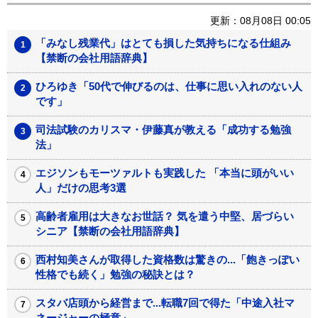
更新：08月08日 00:05
「みなし残業代」はとても損した気持ちになる仕組み
【禁断の会社用語辞典】
ひろゆき「50代で伸びるのは、仕事に思い入れのない人
です」
司法試験のカリスマ・伊藤真が教える「成功する勉強
法」
エジソンもモーツァルトも実践した 「本当に頭がいい
人」だけの思考3選
高齢者雇用は大きなお世話？ 気を遣う中堅、居づらい
シニア【禁断の会社用語辞典】
西村知美さんが取得した資格数は驚きの...「飽きっぽい
性格でも続く」勉強の秘訣とは？
スタバ店頭から経営まで...転職7回で得た「中途入社マ
ネージャーの極意」