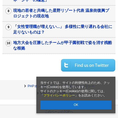
現地の若者と共鳴した星野リゾート代表 温泉街復興プ
ロジェクトの現在地
「女性管理職が増えない...」 多様性に乗り遅れる会社に
足りないものは？
地方大会を圧勝したチームが甲子園初戦で姿を消す残酷
な根拠
当サイトでは、サイトの利便性向上のため、クッ
PHPオンラインとは
プライバシーポリシー
キー(Cookie)を使用しています。
サイトのクッキー(Cookie)の使用に関しては、
Webサイトご利用にあたって
「
プライバシーポリシー
」をお読みください。
OK
このページのTOPへ