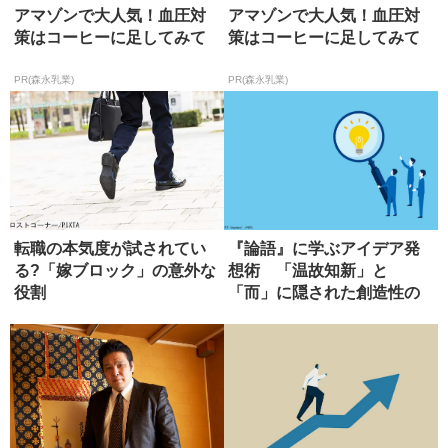
アマゾンで大人気！血圧対
アマゾンで大人気！血圧対
策はコーヒーに足してみて
策はコーヒーに足してみて
PR(森永乳業)
PR(森永乳業)
転職の本気度が試されてい
『論語』に学ぶアイデア発
る?「嫁ブロック」の意外な
想術 「温故知新」と
役割
「而」に隠された創造性の
本質