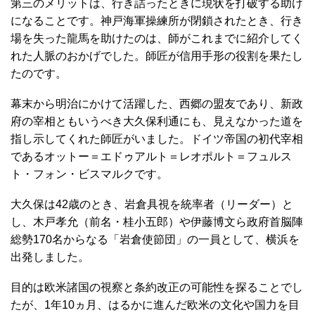
第三のメリットは、行き詰ったときに現状を打破する助け
になることです。神戸海軍操練所が閉鎖されたとき、行き
場を失った龍馬を助けたのは、師がこれまでに紹介してく
れた人脈のおかげでした。師匠が信用手形の役割を果たし
たのです。
幕末から明治にかけて活躍した、西郷の盟友であり、新政
府の宰相ともいうべき大久保利通にも、見えなかった道を
指し示してくれた師匠がいました。ドイツ帝国の初代宰相
であるオットー＝エドゥアルト＝レオポルト＝フュルス
ト・フォン・ビスマルクです。
大久保は42歳のとき、岩倉具視を統率者（リーダー）と
し、木戸孝允（前名・桂小五郎）や伊藤博文ら政府首脳陣
総勢170名からなる「岩倉使節団」の一員として、横浜を
出発しました。
目的は欧米諸国の視察と条約改正の可能性を探ることでし
たが、1年10ヵ月、はるかに進んだ欧米の文化や国力を目