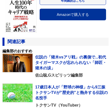
年間購読はこちら
Amazonで購入する
関連記事
編集部のおすすめ
伝説の「猪木vsアリ戦」の裏側で...初代
タイガーマスクが忘れられない「師匠・
猪木の涙」
佐山聡,Gスピリッツ編集部
17歳日本人が「野球の神様」から9三振
トクサンTVが"歴史的"と熱弁する伝説の
名投手
トクサンTV（YouTuber）