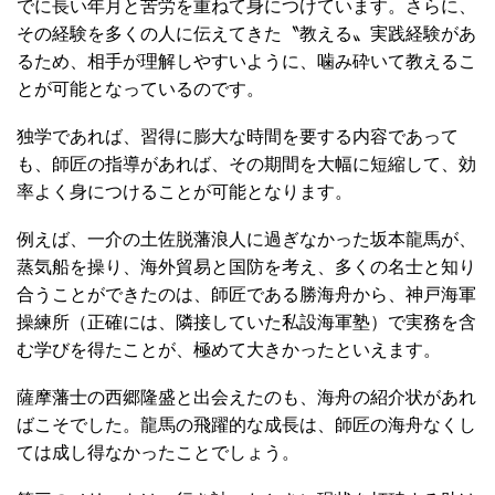
でに長い年月と苦労を重ねて身につけています。さらに、
その経験を多くの人に伝えてきた〝教える〟実践経験があ
るため、相手が理解しやすいように、噛み砕いて教えるこ
とが可能となっているのです。
独学であれば、習得に膨大な時間を要する内容であって
も、師匠の指導があれば、その期間を大幅に短縮して、効
率よく身につけることが可能となります。
例えば、一介の土佐脱藩浪人に過ぎなかった坂本龍馬が、
蒸気船を操り、海外貿易と国防を考え、多くの名士と知り
合うことができたのは、師匠である勝海舟から、神戸海軍
操練所（正確には、隣接していた私設海軍塾）で実務を含
む学びを得たことが、極めて大きかったといえます。
薩摩藩士の西郷隆盛と出会えたのも、海舟の紹介状があれ
ばこそでした。龍馬の飛躍的な成長は、師匠の海舟なくし
ては成し得なかったことでしょう。