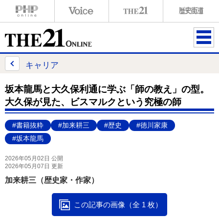
ME
NU
キャリア
坂本龍馬と大久保利通に学ぶ「師の教え」の型。
大久保が見た、ビスマルクという究極の師
#書籍抜粋
#加来耕三
#歴史
#徳川家康
#坂本龍馬
2026年05月02日 公開
2026年05月07日 更新
加来耕三（歴史家・作家）
この記事の画像（全 1 枚）