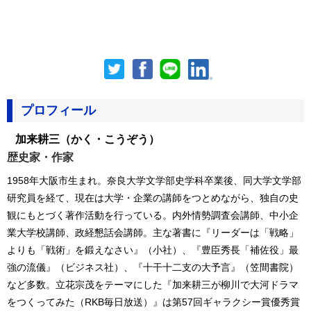
プロフィール
加来耕三
（かく・こうぞう）
歴史家・作家
1958年大阪市生まれ。奈良大学文学部史学科卒業後、同大学文学部
研究員を経て、現在は大学・企業の講師をつとめながら、独自の史
観にもとづく著作活動を行っている。内外情勢調査会講師、中小企
業大学校講師、政経懇話会講師。主な著書に『リーダーは「戦略」
よりも「戦術」を鍛えなさい』（小社）、『豊臣秀長「補佐役」最
強の流儀』（ビジネス社）、『十干十二支の大予言』（笠間書院）
など多数。立花宗茂をテーマにした『加来耕三が柳川で大河ドラマ
をつくってみた（RKB毎日放送）』は第57回ギャラクシー賞優秀賞