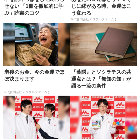
せない 「1冊を徹底的に学
じに縁がある時、金運はこ
ぶ」読書のコツ
う変わる
PR(合同会社デジタルファーム )
老後のお金、今の金運でほ
『葉隠』とソクラテスの共
ぼ決まります
通点とは？「無知の知」が
語る一流の条件
PR(合同会社デジタルファーム )