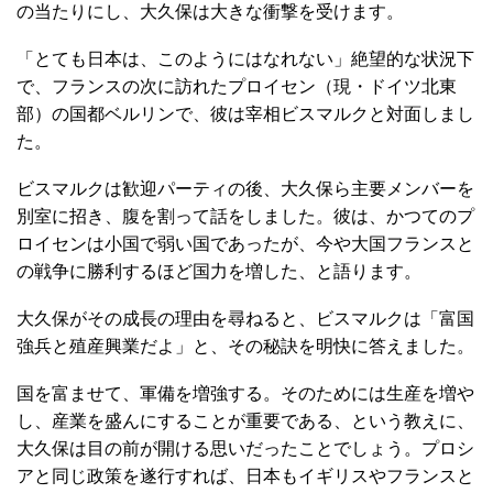
の当たりにし、大久保は大きな衝撃を受けます。
「とても日本は、このようにはなれない」絶望的な状況下
で、フランスの次に訪れたプロイセン（現・ドイツ北東
部）の国都ベルリンで、彼は宰相ビスマルクと対面しまし
た。
ビスマルクは歓迎パーティの後、大久保ら主要メンバーを
別室に招き、腹を割って話をしました。彼は、かつてのプ
ロイセンは小国で弱い国であったが、今や大国フランスと
の戦争に勝利するほど国力を増した、と語ります。
大久保がその成長の理由を尋ねると、ビスマルクは「富国
強兵と殖産興業だよ」と、その秘訣を明快に答えました。
国を富ませて、軍備を増強する。そのためには生産を増や
し、産業を盛んにすることが重要である、という教えに、
大久保は目の前が開ける思いだったことでしょう。プロシ
アと同じ政策を遂行すれば、日本もイギリスやフランスと