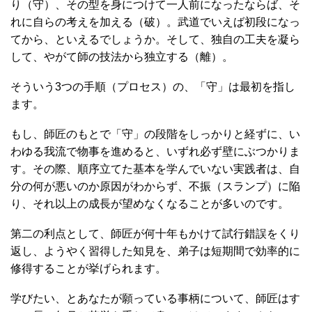
り（守）、その型を身につけて一人前になったならば、そ
れに自らの考えを加える（破）。武道でいえば初段になっ
てから、といえるでしょうか。そして、独自の工夫を凝ら
して、やがて師の技法から独立する（離）。
そういう3つの手順（プロセス）の、「守」は最初を指し
ます。
もし、師匠のもとで「守」の段階をしっかりと経ずに、い
わゆる我流で物事を進めると、いずれ必ず壁にぶつかりま
す。その際、順序立てた基本を学んでいない実践者は、自
分の何が悪いのか原因がわからず、不振（スランプ）に陥
り、それ以上の成長が望めなくなることが多いのです。
第二の利点として、師匠が何十年もかけて試行錯誤をくり
返し、ようやく習得した知見を、弟子は短期間で効率的に
修得することが挙げられます。
学びたい、とあなたが願っている事柄について、師匠はす