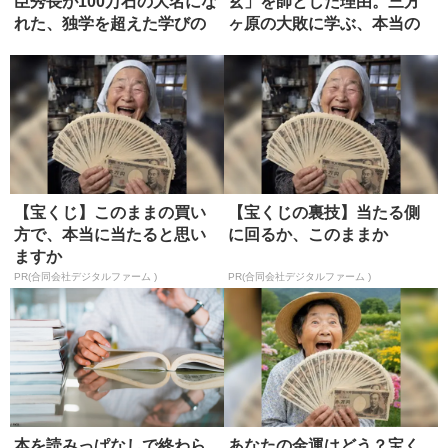
臣秀長が100万石の大名にな
玄」を師とした理由。三方
れた、独学を超えた学びの
ヶ原の大敗に学ぶ、本当の
正...
師の選び方
【宝くじ】このままの買い
【宝くじの裏技】当たる側
方で、本当に当たると思い
に回るか、このままか
ますか
PR(合同会社デジタルファーム )
PR(合同会社デジタルファーム )
本を読みっぱなしで終わら
あなたの金運はどう？宝く