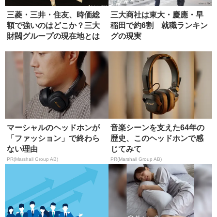
三菱・三井・住友、時価総
三大商社は東大・慶應・早
額で強いのはどこか？三大
稲田で約6割 就職ランキン
財閥グループの現在地とは
グの現実
マーシャルのヘッドホンが
音楽シーンを支えた64年の
「ファッション」で終わら
歴史、このヘッドホンで感
ない理由
じてみて
PR(Marshall Group AB)
PR(Marshall Group AB)