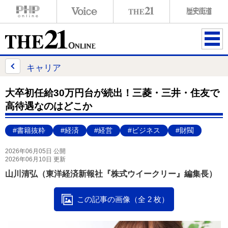
ME
NU
キャリア
大卒初任給30万円台が続出！三菱・三井・住友で
高待遇なのはどこか
#書籍抜粋
#経済
#経営
#ビジネス
#財閥
2026年06月05日 公開
2026年06月10日 更新
山川清弘（東洋経済新報社『株式ウイークリー』編集長）
この記事の画像（全 2 枚）