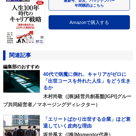
最新号、目次、バックナンバー
年間購読はこちら
Amazonで購入する
関連記事
編集部のおすすめ
40代で病魔に倒れ、キャリアがゼロに
「出世コースを外れた人生」をどう生き
るか
木村尚敬（[株]経営共創基盤[IGPI]グルー
プ共同経営者／マネージングディレクター）
「エリートばかり出世する企業」ほど衰
退していく皮肉な理由
坂井風太（[株]Momentor代表）