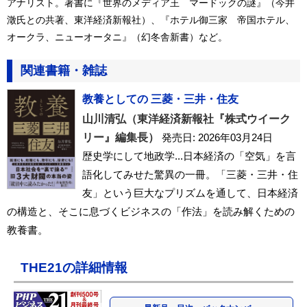
アナリスト。著書に『世界のメディア王 マードックの謎』（今井
澂氏との共著、東洋経済新報社）、『ホテル御三家 帝国ホテル、
オークラ、ニューオータニ』（幻冬舎新書）など。
関連書籍・雑誌
教養としての 三菱・三井・住友
山川清弘（東洋経済新報社『株式ウイーク
リー』編集長）
発売日: 2026年03月24日
歴史学にして地政学...日本経済の「空気」を言
語化してみせた驚異の一冊。「三菱・三井・住
友」という巨大なプリズムを通して、日本経済
の構造と、そこに息づくビジネスの「作法」を読み解くための
教養書。
THE21の詳細情報