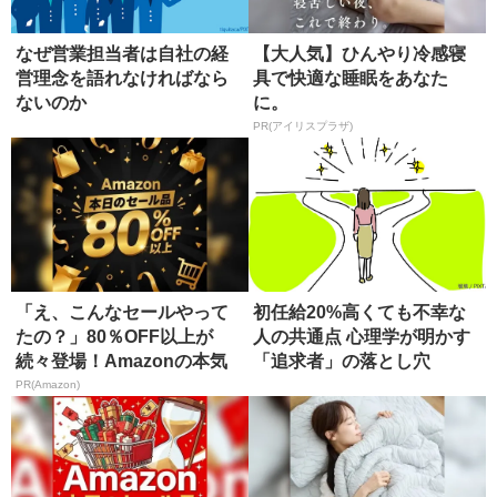
なぜ営業担当者は自社の経
【大人気】ひんやり冷感寝
営理念を語れなければなら
具で快適な睡眠をあなた
ないのか
に。
PR(アイリスプラザ)
「え、こんなセールやって
初任給20%高くても不幸な
たの？」80％OFF以上が
人の共通点 心理学が明かす
続々登場！Amazonの本気
「追求者」の落とし穴
が...
PR(Amazon)