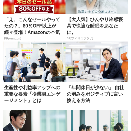
「え、こんなセールやって
【大人気】ひんやり冷感寝
たの？」80％OFF以上が
具で快適な睡眠をあなた
続々登場！Amazonの本気
に。
が...
PR(Amazon)
PR(アイリスプラザ)
生産性や利益率アップへの
「年間休日が少ない」 自社
重要な要素「従業員エンゲ
の弱みをポジティブに言い
ージメント」とは
換える方法