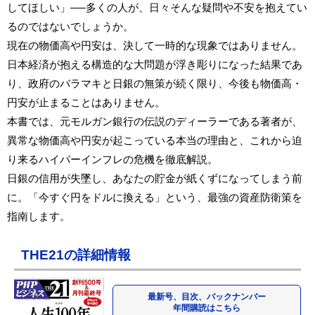
してほしい」──多くの人が、日々そんな疑問や不安を抱えてい
るのではないでしょうか。
現在の物価高や円安は、決して一時的な現象ではありません。
日本経済が抱える構造的な大問題が浮き彫りになった結果であ
り、政府のバラマキと日銀の無策が続く限り、今後も物価高・
円安が止まることはありません。
本書では、元モルガン銀行の伝説のディーラーである著者が、
異常な物価高や円安が起こっている本当の理由と、これから迫
り来るハイパーインフレの危機を徹底解説。
日銀の信用が失墜し、あなたの貯金が紙くずになってしまう前
に。「今すぐ円をドルに換える」という、最強の資産防衛策を
指南します。
THE21の詳細情報
最新号、目次、バックナンバー
年間購読はこちら