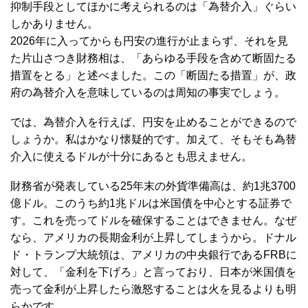
抑制手段としてほかに考えられるのは「為替介入」ぐらい
しかありません。
2026年に入ってからも円安の進行が止まらず、それを見
た片山さつき財務相は、「あらゆる手段を含めて断固たる
措置をとる」と述べました。この「断固たる措置」が、政
府の為替介入を意味しているのは周知の事実でしょう。
では、為替介入を行えば、円安を止めることができるので
しょうか。私はかなり懐疑的です。加えて、そもそも為替
介入に使えるドルが十分にあるとも思えません。
財務省が発表している25年末の外貨準備高は、約1兆3700
億ドル。このうち約1兆ドルは米国債を中心とする証券で
す。これを売ってドルを確保することはできません。なぜ
なら、アメリカの長期金利が上昇してしまうから。ドナル
ド・トランプ大統領は、アメリカの中央銀行であるFRBに
対して、「金利を下げろ」と言っており、日本が米国債を
売って金利が上昇したら激怒することは火を見るよりも明
らかです。