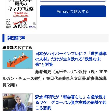
Amazonで購入する
関連記事
編集部のおすすめ
日本がハイパーインフレに？「世界基準
の人材」だけが生き残れる"残酷な未
来"と対策
藤巻健史（元米モルガン銀行（現・JPモ
ルガン・チェース銀行）在日代表兼東京支店長,前参議院議
員[2期]）
森永卓郎氏が「都会暮らし」を危険視す
るワケ グローバル資本主義の崩壊で起
こる悲劇