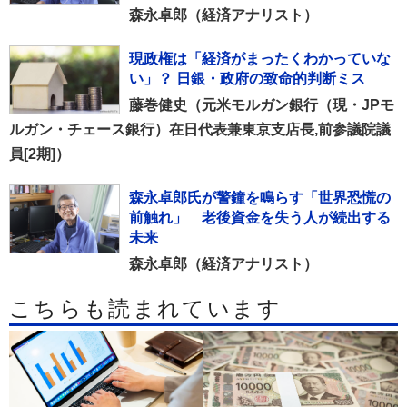
森永卓郎（経済アナリスト）
現政権は「経済がまったくわかっていな
い」？ 日銀・政府の致命的判断ミス
藤巻健史（元米モルガン銀行（現・JPモ
ルガン・チェース銀行）在日代表兼東京支店長,前参議院議
員[2期]）
森永卓郎氏が警鐘を鳴らす「世界恐慌の
前触れ」 老後資金を失う人が続出する
未来
森永卓郎（経済アナリスト）
こちらも読まれています