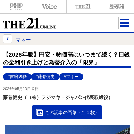
ME
NU
マネー
【2026年版】円安・物価高はいつまで続く？日銀
の金利引き上げと為替介入の「限界」
#書籍抜粋
#藤巻健史
#マネー
2026年05月13日 公開
藤巻健史（（株）フジマキ・ジャパン代表取締役）
この記事の画像（全 1 枚）