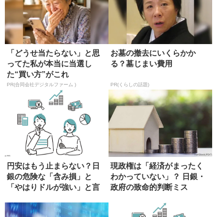
「どうせ当たらない」と思
お墓の撤去にいくらかか
ってた私が本当に当選し
る？墓じまい費用
た“買い方”がこれ
PR(合同会社デジタルファーム )
PR(くらしの話題)
円安はもう止まらない？日
現政権は「経済がまったく
銀の危険な「含み損」と
わかっていない」？ 日銀・
「やはりドルが強い」と言
政府の致命的判断ミス
える根拠