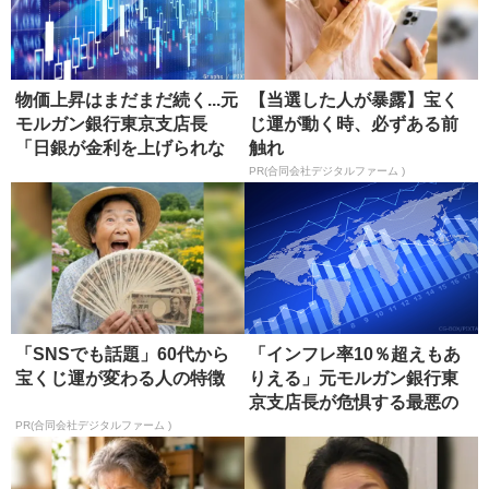
物価上昇はまだまだ続く...元
【当選した人が暴露】宝く
モルガン銀行東京支店長
じ運が動く時、必ずある前
「日銀が金利を上げられな
触れ
い本...
PR(合同会社デジタルファーム )
「SNSでも話題」60代から
「インフレ率10％超えもあ
宝くじ運が変わる人の特徴
りえる」元モルガン銀行東
京支店長が危惧する最悪の
シナリ...
PR(合同会社デジタルファーム )