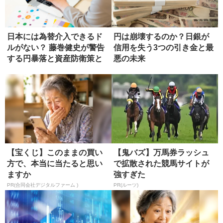
日本には為替介入できるド
円は崩壊するのか？日銀が
ルがない？ 藤巻健史が警告
信用を失う3つの引き金と最
する円暴落と資産防衛策と
悪の未来
は
【宝くじ】このままの買い
【鬼バズ】万馬券ラッシュ
方で、本当に当たると思い
で拡散された競馬サイトが
ますか
強すぎた
PR(合同会社デジタルファーム )
PR(ルーツ)