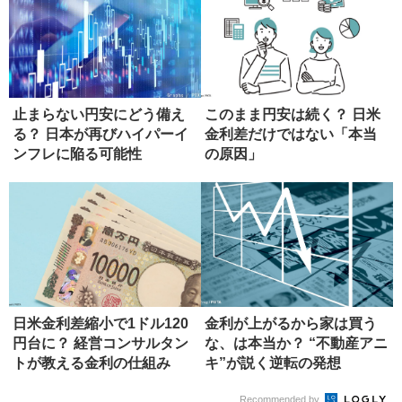
止まらない円安にどう備え
このまま円安は続く？ 日米
る？ 日本が再びハイパーイ
金利差だけではない「本当
ンフレに陥る可能性
の原因」
日米金利差縮小で1ドル120
金利が上がるから家は買う
円台に？ 経営コンサルタン
な、は本当か？ “不動産アニ
トが教える金利の仕組み
キ”が説く逆転の発想
Recommended by