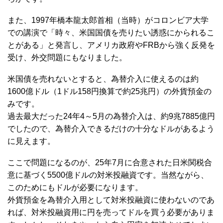
また、1997年橋本龍太郎首相（当時）がコロンビア大学
での講演で「時々、米国国債を売りたい誘惑にかられるこ
とがある」と発言し、アメリカ政府やFRBから強く反発を
受け、外交問題にもなりました。
米国債を売れないとすると、為替介入に使えるのは約
1600億ドル（1ドル158円換算で約25兆円）の外貨預金の
みです。
過去最大だった24年4～5月の為替介入は、約9兆7885億円
でしたので、為替介入できるだけの十分なドルがあるよう
に見えます。
ここで問題になるのが、25年7月に合意された日米関税合
意に基づく5500億ドルの対米投融資です。当然ながら、
このためにもドルが必要になります。
外貨預金を為替介入用として対米投融資に使わないのであ
れば、対米投融資用に円を売ってドルを買う必要がありま