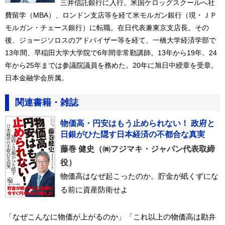
三井信託銀行に入行。米国ケロッグスクールへ社
費留学（MBA）、ロンドン支店等を経て米モルガン銀行（現・ＪＰ
モルガン・チェース銀行）に転職。在日代表兼東京支店長。その
後、ジョージソロスのアドバイザー等を経て、一橋大学経済学部で
13年間、早稲田大学大学院で6年間非常勤講師。13年から19年、24
年から25年までは参議院議員を務めた。20年に旭日中綬章を受章。
日本金融学会所属。
関連書籍・雑誌
物価高・円安はもう止められない！ 政府と
日銀がひた隠す日本経済の不都合な真実
藤巻 健史（㈱フジマキ・ジャパン代表取締
役）
物価高はなぜ起こったのか。貯金が紙くずにな
る前に資産防衛せよ
「なぜこんなに物価が上がるのか」「これ以上の物価高は勘弁