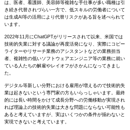
は、医者、看護師、美容師等複雑な手仕事が多い職種は引
き続き代替されづらい一方で、低スキルの労働者について
は生成AI等の活用により代替リスクがある旨を述べられて
います。
2022年11月にChatGPTがリリースされて以来、米国では
技術的失業に対する議論が再度活発になり、実際にコピー
ライターやリサーチ業務のアシスタントなどの業務担当
者、複雑性の低いソフトウェアエンジニア等の業務に就い
ている人たちの解雇やレイオフがさかんになってきまし
た。
デジタル等新しい分野における雇用が増えるので技術的失
業は起きないという専門家の方もいらっしゃいます。最終
的には長い時間をかけて成長分野への労働移動が実現され
れば理論上の技術的失業は大きな問題にならない可能性も
あると考えていますが、実はいくつかの条件が揃わないと
実現できないと考えています。