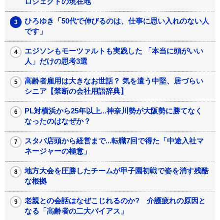
ロジェクトの現在地
ひろゆき「50代で伸びるのは、仕事に思い入れのない人
です」
エジソンもモーツァルトも実践した 「本当に頭がいい
人」だけの思考3選
高齢者雇用は大きなお世話？ 気を遣う中堅、居づらい
シニア【禁断の会社用語辞典】
PL対横浜から25年以上...神奈川勢が大阪勢に勝てなく
なったのはなぜか？
スタバ店頭から経営まで...転職7回で得た「中途入社マ
ネージャーの極意」
地方大会を圧勝したチームが甲子園初戦で姿を消す残酷
な根拠
老親との会話はなぜこじれるのか? 介護疲れの原因と
なる「高齢者の二大バイアス」