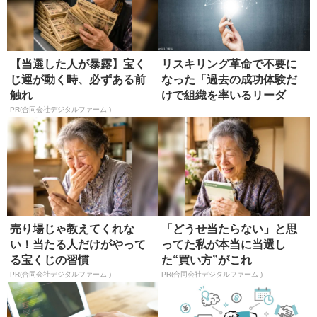
【当選した人が暴露】宝く
リスキリング革命で不要に
じ運が動く時、必ずある前
なった「過去の成功体験だ
触れ
けで組織を率いるリーダ
ー」
PR(合同会社デジタルファーム )
売り場じゃ教えてくれな
「どうせ当たらない」と思
い！当たる人だけがやって
ってた私が本当に当選し
る宝くじの習慣
た“買い方”がこれ
PR(合同会社デジタルファーム )
PR(合同会社デジタルファーム )