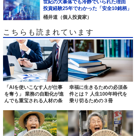
世紀の大暴落でも冷静でいられた理由
投資経験25年でわかった「安全10銘柄」
桶井道（個人投資家）
こちらも読まれています
「AIを使いこなす人が仕事
幸福に生きるための必須条
を奪う」 業務の自動化が進
件とは？ 人生100年時代を
んでも重宝される人材の条
乗り切るための３冊
件