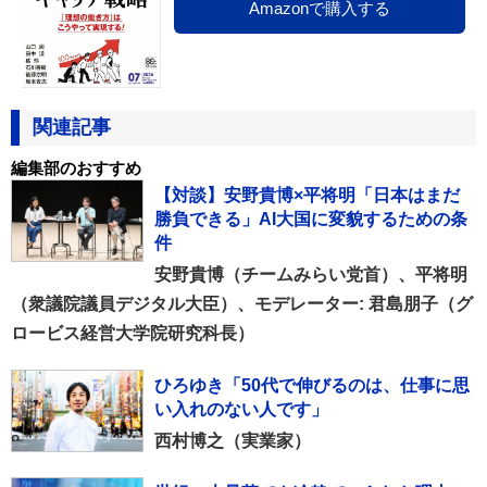
Amazonで購入する
関連記事
編集部のおすすめ
【対談】安野貴博×平将明「日本はまだ
勝負できる」AI大国に変貌するための条
件
安野貴博（チームみらい党首）、平将明
（衆議院議員デジタル大臣）、モデレーター: 君島朋子（グ
ロービス経営大学院研究科長）
ひろゆき「50代で伸びるのは、仕事に思
い入れのない人です」
西村博之（実業家）